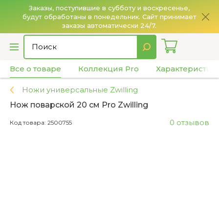
Заказы, поступившие в субботу и воскресенье,
будут обработаны в понедельник. Сайт принимает
О
заказы автоматически 24/7.
Все о товаре
Коллекция Pro
Характеристик
Ножи универсальные Zwilling
Нож поварской 20 см Pro Zwilling
0 отзывов
Код товара: 2500755