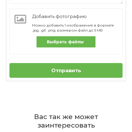
Добавить фотографию
Можно добавить 1 изображение в формате
.jpg, .gif, .png, размером файл до 5 МБ
Выбрать файлы
Отправить
Отзывов пока нет
Бренд
Из какого материала изготовлено
Zwilling
Вас так же может
лезвие ножа?
Страна
заинтересовать
производителя
-49%