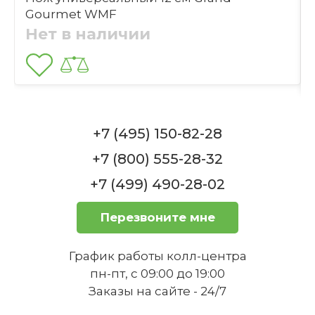
Выбрать файлы
Gourmet WMF
Нет в наличии
Нож подходит для мытья в
Отправить
посудомоечной машине?
1
Набор ножей 3 предмета Pro Zwilling
+7 (495) 150-82-28
Нет в наличии
+7 (800) 555-28-32
+7 (499) 490-28-02
Как ухаживать за ножом, чтобы он
Перезвоните мне
дольше сохранял остроту?
График работы колл-центра
Набор из 5 ножей с подставкой Pro Zwilling
пн-пт, с 09:00 до 19:00
Заказы на сайте - 24/7
Нет в наличии