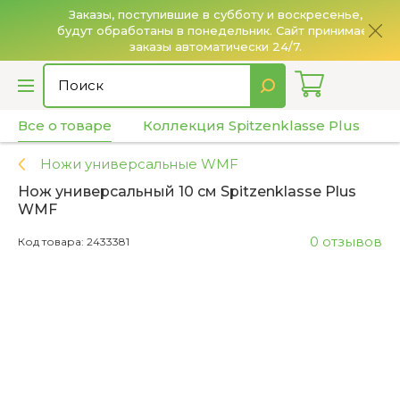
Заказы, поступившие в субботу и воскресенье,
будут обработаны в понедельник. Сайт принимает
О
заказы автоматически 24/7.
Все о товаре
Коллекция Spitzenklasse Plus
Х
Ножи универсальные WMF
Нож универсальный 10 см Spitzenklasse Plus
WMF
0 отзывов
Код товара: 2433381