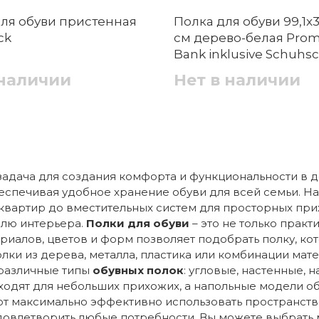
для обуви пристенная
Полка для обуви 99,1x3
ck
см дерево-белая Pro
Bank inklusive Schuhs
Umbra
 наличии
Нет в наличии
задача для создания комфорта и функциональности в
беспечивая удобное хранение обуви для всей семьи. 
квартир до вместительных систем для просторных при
илю интерьера.
Полки для обуви
– это не только прак
риалов, цветов и форм позволяет подобрать полку, ко
лки из дерева, металла, пластика или комбинации мат
 различные типы
обувных полок
: угловые, настенные,
ходят для небольших прихожих, а напольные модели о
т максимально эффективно использовать пространств
довлетворить любые потребности. Вы можете выбрать