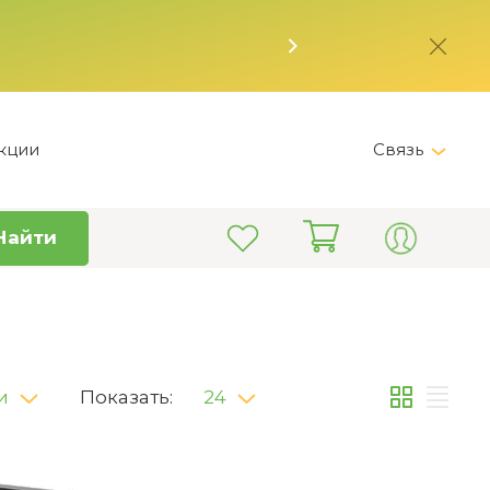
кции
Связь
Telegram
Найти
+7 (495) 150-82-28
Пн-Пт 9:00 - 19:00
info@kitchen-master.ru
и
Показать:
24