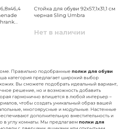
6,8x46,4
Стойка для обуви 92х57,1х31,1 см
menade
черная Sling Umbra
chrank
Нет в наличии
 доме. Правильно подобранные
полки для обуви
Наша категория предлагает широкий выбор
хожих. Вы сможете подобрать идеальный вариант,
тичное решение, но и возможность добавить
торая гармонично впишется в любой интерьер –
ериалов, чтобы создать уникальный образ вашей
 напольные, многоярусные и модульные. Настенные
беспечивают дополнительную вместительность и
о в углу комнаты. Мы предлагаем
полки для
 модели с дверцами, ящиками или открытыми