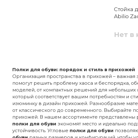
Стойка 
Abilio Za
Нет в
Полки для обуви: порядок и стиль в прихожей
Организация пространства в прихожей – важная 
помогут решить проблему хаоса и беспорядка, о
моделей, от компактных решений для небольших 
который соответствует вашим потребностям и ст
изюминку в дизайн прихожей. Разнообразие мате
от классического до современного. Выбирайте по
прихожей. В нашем ассортименте представлены
полки для обуви
экономят место и идеально под
устойчивость. Угловые
полки для обуви
позволяю
обуви
разных размеров и конфигураций, чтобы у