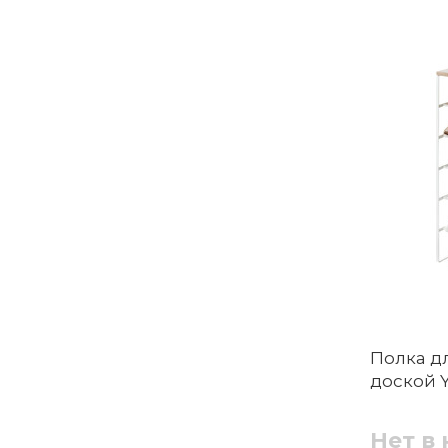
Полка д
доской 
Нет в