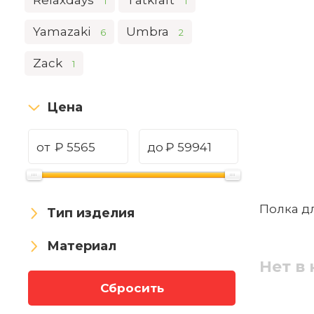
Relaxdays
Tatkraft
1
1
Yamazaki
Umbra
6
2
Zack
1
Цена
от
₽
до
₽
Полка д
Тип изделия
Материал
Нет в
Сбросить