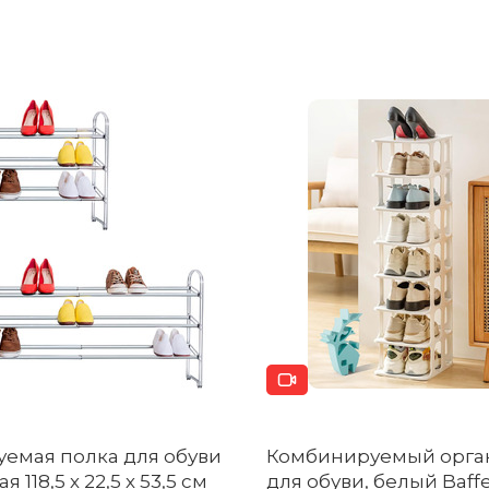
уемая полка для обуви
Комбинируемый орга
ая 118,5 х 22,5 х 53,5 см
для обуви, белый Baff