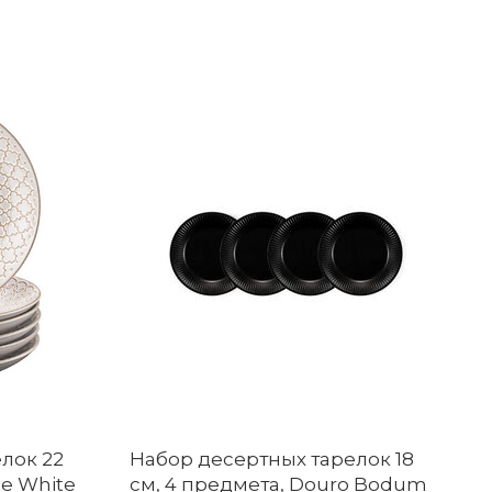
лок 22
Набор десертных тарелок 18
ge White
см, 4 предмета, Douro Bodum