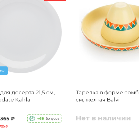
аж
для десерта 21,5 см,
Тарелка в форме сомб
pdate Kahla
см, желтая Balvi
Нет в наличии
 365 ₽
+68
бонусов
730 ₽