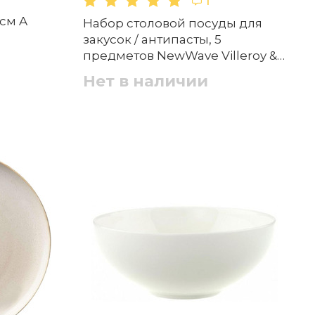
1
 см A
Набор столовой посуды для
закусок / антипасты, 5
предметов NewWave Villeroy &
Boch
Нет в наличии