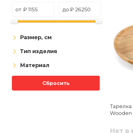
от
₽
до
₽
Размер, см
Тип изделия
Материал
Сбросить
Тарелка 
Wooden 
Нет в