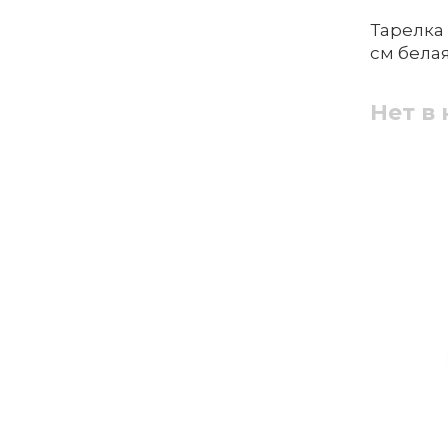
Тарелка 
см бела
Нет в