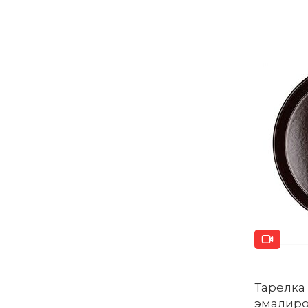
Тарелка 
эмалиро