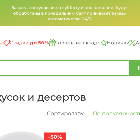
Заказы, поступившие в субботу и воскресенье, будут
обработаны в понедельник. Сайт принимает заказы
автоматически 24/7.
Скидки
до 50%
Товары на складе
Новинки
А
усок и десертов
Сортировать:
По популярност
-50%