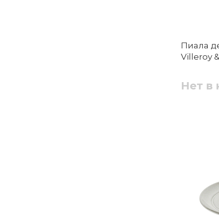
Пиала де
Villeroy 
Нет в