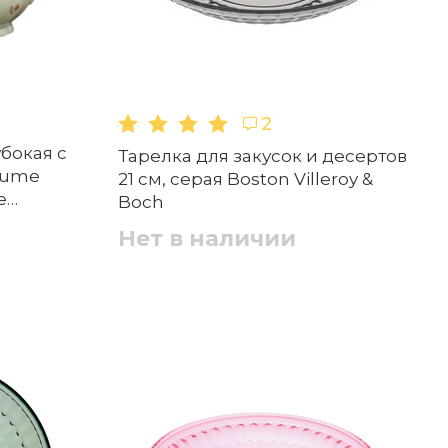
2
бокая с
Тарелка для закусок и десертов
blume
21 см, серая Boston Villeroy &
e
Boch
Нет в наличии