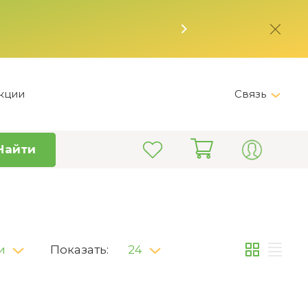
кции
Связь
Telegram
Найти
+7 (495) 150-82-28
Пн-Пт 9:00 - 19:00
info@kitchen-master.ru
и
Показать:
24