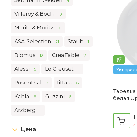
Seltmann Weiden
4
Villeroy & Boch
10
Moritz & Moritz
10
ASA-Selection
Staub
21
1
Blomus
CreaTable
12
2
Alessi
Le Creuset
5
1
Хит прод
Rosenthal
Iittala
3
6
Тарелка 
Kahla
Guzzini
8
6
белая U
Arzberg
1
1
2 
Цена