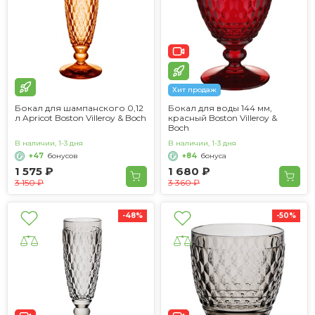
Хит продаж
Бокал для шампанского 0,12
Бокал для воды 144 мм,
л Apricot Boston Villeroy & Boch
красный Boston Villeroy &
Boch
В наличии, 1-3 дня
В наличии, 1-3 дня
+47
бонусов
+84
бонуса
1 575 ₽
1 680 ₽
3 150 ₽
3 360 ₽
-48%
-50%