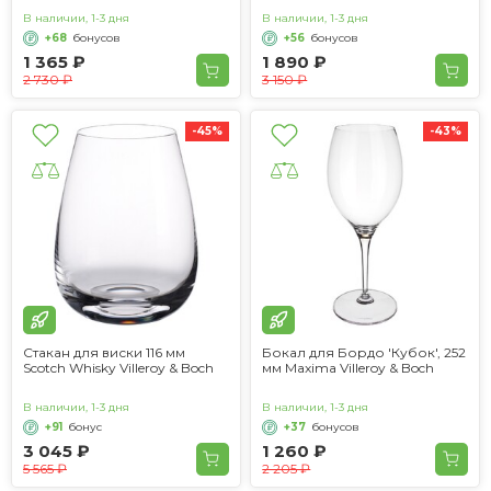
В наличии, 1-3 дня
В наличии, 1-3 дня
+68
бонусов
+56
бонусов
1 365 ₽
1 890 ₽
2 730 ₽
3 150 ₽
-45%
-43%
Стакан для виски 116 мм
Бокал для Бордо 'Кубок', 252
Scotch Whisky Villeroy & Boch
мм Maxima Villeroy & Boch
В наличии, 1-3 дня
В наличии, 1-3 дня
+91
бонус
+37
бонусов
3 045 ₽
1 260 ₽
5 565 ₽
2 205 ₽