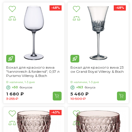
-48%
-48%
Бокал для красного вина
Бокал для красного вина 23
"tanninreich & fordernd", 0,57 л
см Grand Royal Villeroy & Boch
Purismo Villeroy & Boch
В наличии, 1-3 дня
В наличии, 1-3 дня
+50
бонусов
+163
бонуса
1 680 ₽
5 460 ₽
3 255 ₽
10 500 ₽
-43%