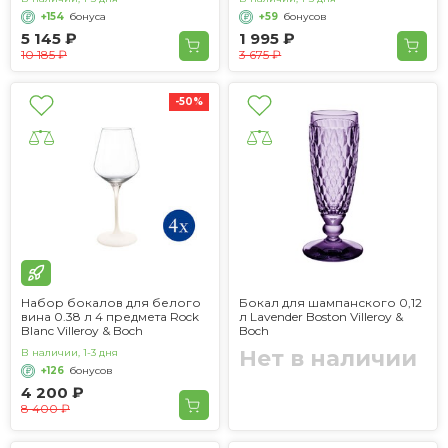
+154
бонуса
+59
бонусов
5 145 ₽
1 995 ₽
10 185 ₽
3 675 ₽
-50%
Набор бокалов для белого
Бокал для шампанского 0,12
вина 0.38 л 4 предмета Rock
л Lavender Boston Villeroy &
Blanc Villeroy & Boch
Boch
Нет в наличии
В наличии, 1-3 дня
+126
бонусов
4 200 ₽
8 400 ₽