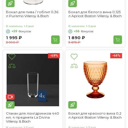
Бокал для пива / гоблит 0,36
Бокал для белого вина 0,125
л Purismo Villeroy & Boch
л Apricot Boston Villeroy & Boch
В наличии, 1-3 дня
В наличии, 1-3 дня
+59
бонусов
+56
бонусов
1 995 ₽
1 890 ₽
3 990 ₽
3 675 ₽
-49%
-46%
Стакан для лонгдринков 440
Бокал для красного вина 0,2
мл, 4 предмета La Divina
л Apricot Boston Villeroy & Boch
Villeroy & Boch
В наличии, 1-3 дня
В наличии, 1-3 дня