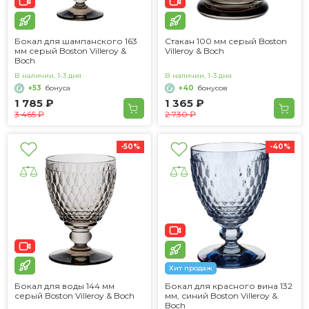
Бокал для шампанского 163
Стакан 100 мм серый Boston
мм серый Boston Villeroy &
Villeroy & Boch
Boch
В наличии, 1-3 дня
В наличии, 1-3 дня
+53
бонуса
+40
бонусов
1 785 ₽
1 365 ₽
3 465 ₽
2 730 ₽
-50%
-40%
Хит продаж
Бокал для воды 144 мм
Бокал для красного вина 132
серый Boston Villeroy & Boch
мм, синий Boston Villeroy &
Boch