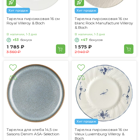
Хит продаж
Хит продаж
Тарелка пирожковая 16 см
Тарелка пирожковая 16 см
Royal Villeroy & Boch
blanc Rock Manufacture Villeroy
& Boch
В наличии, 1-3 дня
В наличии, 1-3 дня
+53
бонуса
+47
бонусов
1 785 ₽
1 575 ₽
3 360 ₽
2 940 ₽
Хит продаж
Тарелка для хлеба 14,5 см
Тарелка пирожковая 16 см
Saisons Denim ASA-Selection
Vieux Luxemburg Villeroy &
Boch