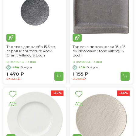
Тарелка для хлеба 15,5 см,
Тарелка пирожковая 18 х 15
серая Manufacture Rock
см NewWave Stone Villeroy &
Granit Villeroy & Boch
Boch
В наличии, 1-3 дня
В наличии, 1-3 дня
+44
бонуса
+34
бонуса
1 470 ₽
1 155 ₽
2 940 ₽
2 205 ₽
-47%
-46%