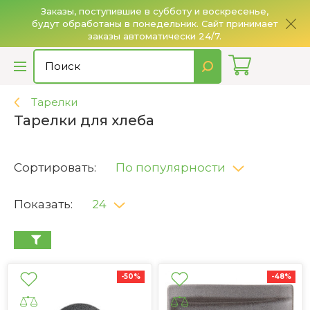
Заказы, поступившие в субботу и воскресенье,
будут обработаны в понедельник. Сайт принимает
О
заказы автоматически 24/7.
Тарелки
Тарелки для хлеба
Сортировать:
По популярности
Показать:
24
-50%
-48%