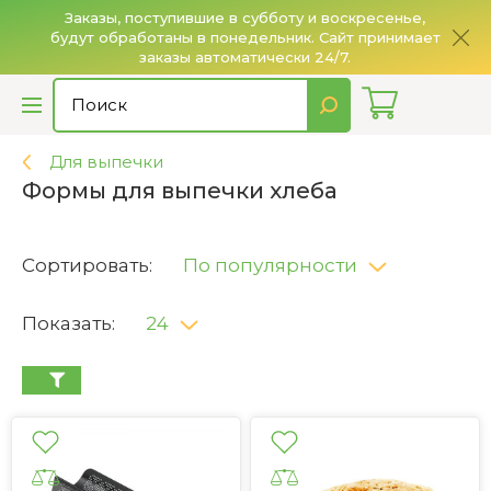
Заказы, поступившие в субботу и воскресенье,
будут обработаны в понедельник. Сайт принимает
О
заказы автоматически 24/7.
Для выпечки
Формы для выпечки хлеба
Сортировать:
По популярности
Показать:
24