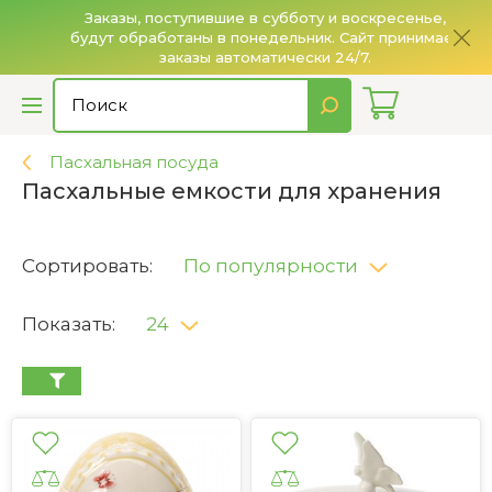
Заказы, поступившие в субботу и воскресенье,
будут обработаны в понедельник. Сайт принимает
О
заказы автоматически 24/7.
Пасхальная посуда
Пасхальные емкости для хранения
Сортировать:
По популярности
Показать:
24