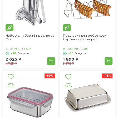
Набор для бара 5 предметов
Подставка для ребрышек
Cilio
барбекю Küchenprofi
В наличии, 1-3 дня
В наличии, 1-3 дня
+78
бонусов
+56
бонусов
2 625 ₽
1 890 ₽
4 725 ₽
3 675 ₽
-50%
-43%