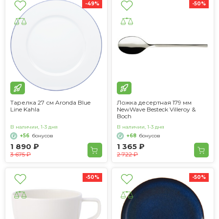
-49%
-50%
Тарелка 27 см Aronda Blue
Ложка десертная 179 мм
Line Kahla
NewWave Besteck Villeroy &
Boch
В наличии, 1-3 дня
В наличии, 1-3 дня
+56
бонусов
+68
бонусов
1 890 ₽
1 365 ₽
3 675 ₽
2 722 ₽
-50%
-50%