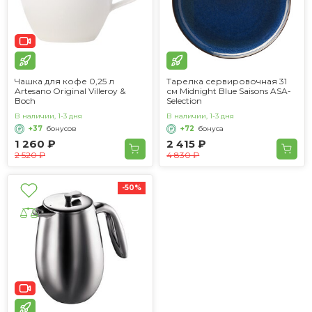
Чашка для кофе 0,25 л
Тарелка сервировочная 31
Artesano Original Villeroy &
см Midnight Blue Saisons ASA-
Boch
Selection
В наличии, 1-3 дня
В наличии, 1-3 дня
+37
бонусов
+72
бонуса
1 260 ₽
2 415 ₽
2 520 ₽
4 830 ₽
-50%