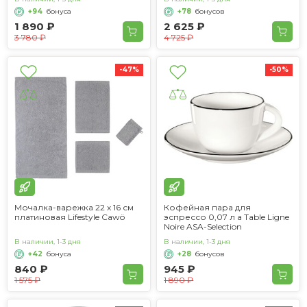
+94
бонуса
+78
бонусов
1 890 ₽
2 625 ₽
3 780 ₽
4 725 ₽
-47%
-50%
Мочалка-варежка 22 x 16 см
Кофейная пара для
платиновая Lifestyle Cawö
эспрессо 0,07 л a Table Ligne
Noire ASA-Selection
В наличии, 1-3 дня
В наличии, 1-3 дня
+42
бонуса
+28
бонусов
840 ₽
945 ₽
1 575 ₽
1 890 ₽