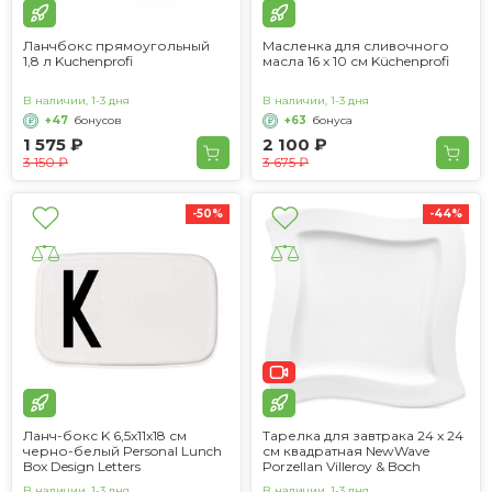
Ланчбокс прямоугольный
Масленка для сливочного
1,8 л Kuchenprofi
масла 16 x 10 см Küchenprofi
В наличии, 1-3 дня
В наличии, 1-3 дня
+47
бонусов
+63
бонуса
1 575 ₽
2 100 ₽
3 150 ₽
3 675 ₽
-50%
-44%
Ланч-бокс K 6,5x11x18 см
Тарелка для завтрака 24 x 24
черно-белый Personal Lunch
см квадратная NewWave
Box Design Letters
Porzellan Villeroy & Boch
В наличии, 1-3 дня
В наличии, 1-3 дня