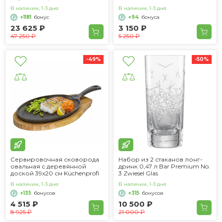
В наличии, 1-3 дня
В наличии, 1-3 дня
+1181
бонус
+94
бонуса
23 625 ₽
3 150 ₽
47 250 ₽
5 250 ₽
-49%
-50%
Сервировочная сковорода
Набор из 2 стаканов лонг-
овальная с деревянной
дринк 0,47 л Bar Premium No.
доской 39х20 см Küchenprofi
3 Zwiesel Glas
В наличии, 1-3 дня
В наличии, 1-3 дня
+135
бонусов
+315
бонусов
4 515 ₽
10 500 ₽
8 925 ₽
21 000 ₽