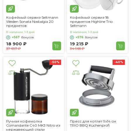
Кофейный сервиз Seltmann
Кофейный сервиз 18
Weiden Sonata Nostalgia 20
предметов Highline Trio
предметов
Seltmann
В наличии, 1-3 дня
В наличии, 1-3 дня
+567
бонусов
+576
бонусов
18 900 ₽
19 215 ₽
37 697 ₽
34 965 ₽
-50%
-40%
Ручная кофемолка
Пресс для котлет 9х14 см
Comandante C40 MK3 Nitro из
TRIO BBQ Küchenprofi
нержавеющей стали