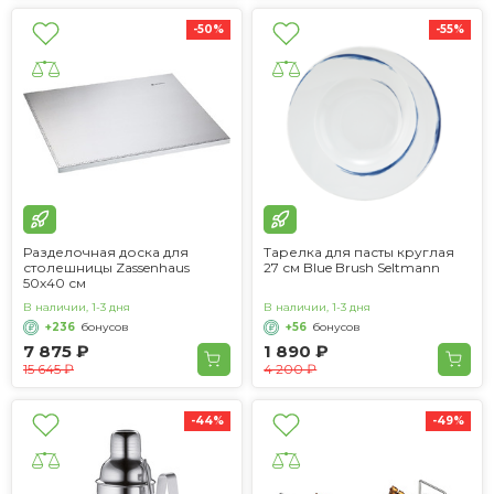
-50%
-55%
Разделочная доска для
Тарелка для пасты круглая
столешницы Zassenhaus
27 см Blue Brush Seltmann
50х40 см
В наличии, 1-3 дня
В наличии, 1-3 дня
+236
бонусов
+56
бонусов
7 875 ₽
1 890 ₽
15 645 ₽
4 200 ₽
-44%
-49%