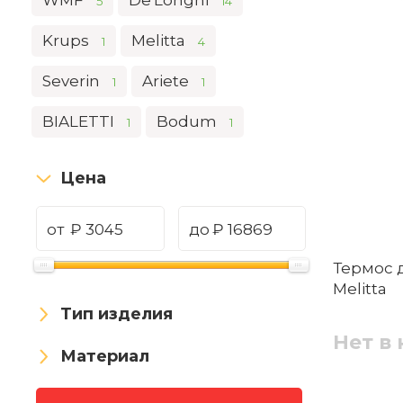
WMF
De'Longhi
5
14
Krups
Melitta
1
4
Severin
Ariete
1
1
BIALETTI
Bodum
1
1
Цена
от
₽
до
₽
Термос д
Melitta
Тип изделия
Нет в
Материал