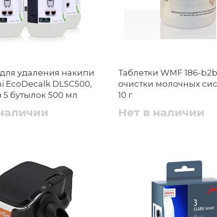
 для удаления накипи
Таблетки WMF 186-b2b
i EcoDecalk DLSC500,
очистки молочных сист
 5 бутылок 500 мл
10 г
 наличии
Нет в наличии