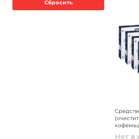
Сбросить
Средств
(очистит
кофемаш
предмет
Нет в