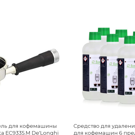
ль для кофемашины
Средство для удален
sta EC9335.M De'Longhi
для кофемашин 6 пре