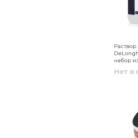
Раствор
DeLongh
набор из
Нет в