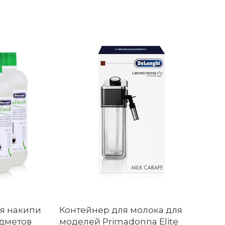
ия накипи
Контейнер для молока для
дметов
моделей Primadonna Elite