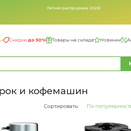
Заказы, поступившие в субботу и воскресенье, будут
обработаны в понедельник. Сайт принимает заказы
автоматически 24/7.
Скидки
до 50%
Товары на складе
Новинки
А
арок и кофемашин
Сортировать:
По популярност