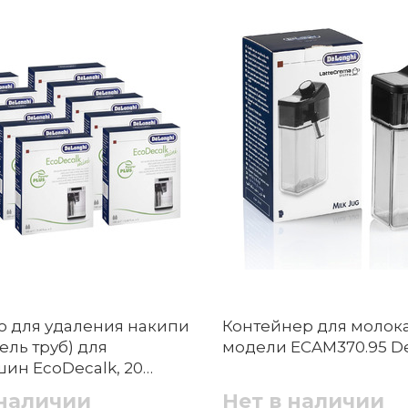
о для удаления накипи
Контейнер для молок
ель труб) для
модели ECAM370.95 De
ин EcoDecalk, 20
ов De'Longhi
 наличии
Нет в наличии