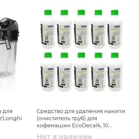
а для
Средство для удаления накипи
'Longhi
(очиститель труб) для
кофемашин EcoDecalk, 10
предметов De'Longhi
Нет в наличии