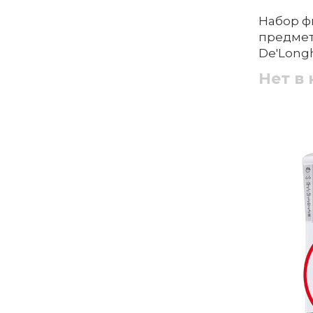
Набор ф
предмет
De'Long
Нет в