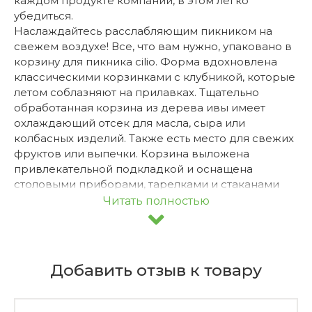
каждом продукте компании, в этом легко
убедиться.
Наслаждайтесь расслабляющим пикником на
свежем воздухе! Все, что вам нужно, упаковано в
корзину для пикника cilio. Форма вдохновлена
классическими корзинками с клубникой, которые
летом соблазняют на прилавках. Тщательно
обработанная корзина из дерева ивы имеет
охлаждающий отсек для масла, сыра или
колбасных изделий. Также есть место для свежих
фруктов или выпечки. Корзина выложена
привлекательной подкладкой и оснащена
столовыми приборами, тарелками и стаканами
для четырех человек. Все детали надежно
Читать полностью
прикреплены ремнями, ручка легко
удерживается.
Особенности:
Оснащен внутренней подкладкой, петлями,
Добавить отзыв к товару
ремнями внутри и снаружи
Декор и ремни из искусственной кожи, стаканы
из стекла, тарелки из керамики