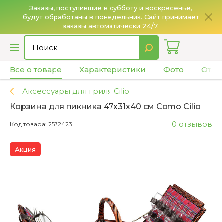
Заказы, поступившие в субботу и воскресенье,
будут обработаны в понедельник. Сайт принимает
О
заказы автоматически 24/7.
Все о товаре
Характеристики
Фото
Отзы
Аксессуары для гриля Cilio
Корзина для пикника 47х31х40 см Como Cilio
0 отзывов
Код товара: 2572423
Акция