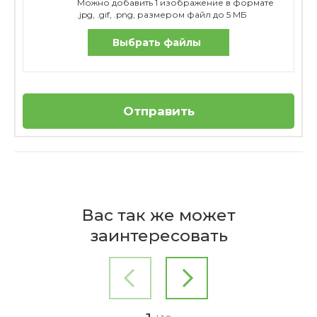
Можно добавить 1 изображение в формате
.jpg, .gif, .png, размером файл до 5 МБ
Выбрать файлы
Отправить
Отзывов пока нет
Бренд
Из какого дерева сделана
Cilio
Вас так же может
корзина?
Страна
заинтересовать
производителя
Германия
Ваше имя
EAN
4017166155105
Достоинства