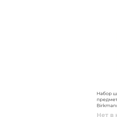
Набор ш
предмета
Birkman
Нет в