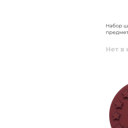
Набор ш
предмета
Нет в