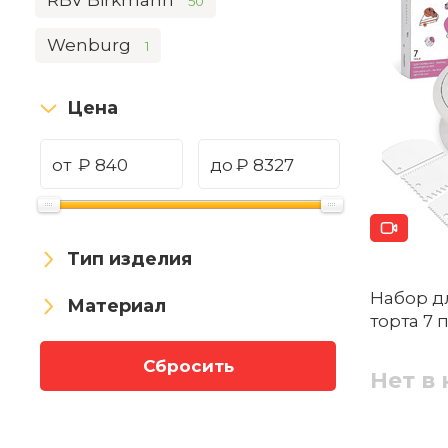
RBV Birkmann
50
Wenburg
1
Цена
от
₽
до
₽
Тип изделия
Набор д
Материал
торта 7
Сбросить
Нет в