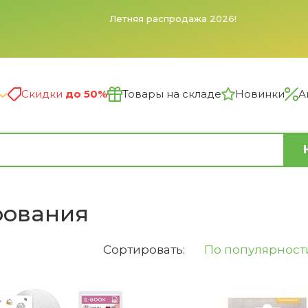
Заказы, поступившие в субботу и воскресенье, будут
обработаны в понедельник. Сайт принимает заказы
автоматически 24/7.
Скидки
до 50%
Товары на складе
Новинки
А
рования
Сортировать:
По популярност