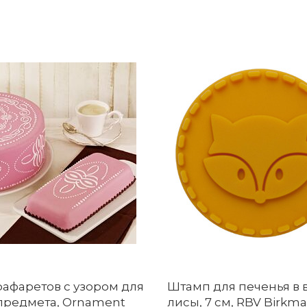
рафаретов с узором для
Штамп для печенья в 
 предмета, Ornament
лисы, 7 см, RBV Birkm