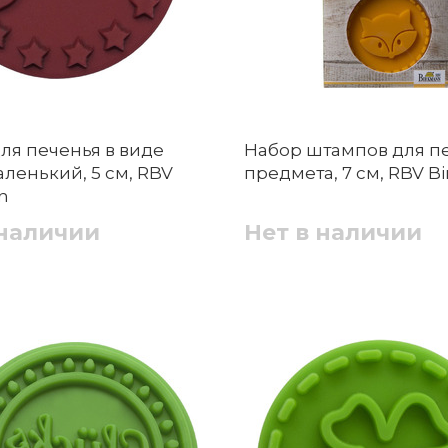
ля печенья в виде
Набор штампов для пе
ленький, 5 см, RBV
предмета, 7 см, RBV B
n
 наличии
Нет в наличии