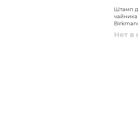
Штамп д
чайника 
Birkman
Нет в