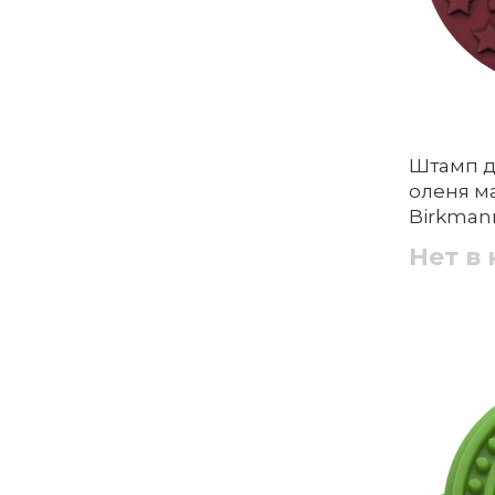
Штамп д
оленя ма
Birkman
Нет в