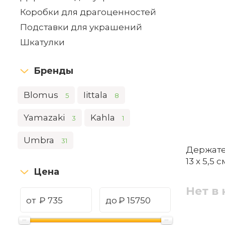
Коробки для драгоценностей
Подставки для украшений
Шкатулки
Бренды
Blomus
Iittala
5
8
Yamazaki
Kahla
3
1
Umbra
31
Держате
13 х 5,5
Цена
Нет в
от
₽
до
₽