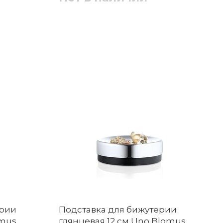
ерии
Подставка для бижутерии
omus
глянцевая 12 см Uno Blomus