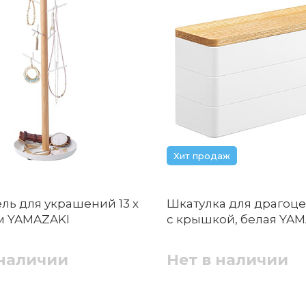
Хит продаж
ль для украшений 13 х
Шкатулка для драгоц
 см YAMAZAKI
с крышкой, белая YA
 наличии
Нет в наличии