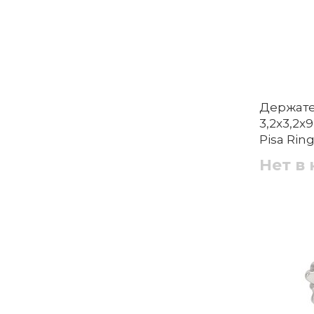
Держате
3,2x3,2x
Pisa Rin
Нет в