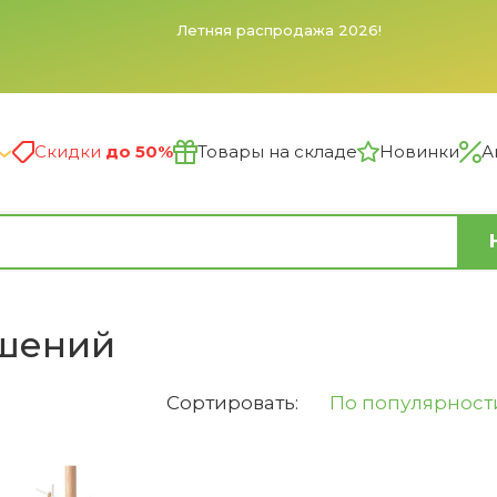
Заказы, поступившие в субботу и воскресенье, будут
обработаны в понедельник. Сайт принимает заказы
автоматически 24/7.
Скидки
до 50%
Товары на складе
Новинки
А
ашений
Сортировать:
По популярност