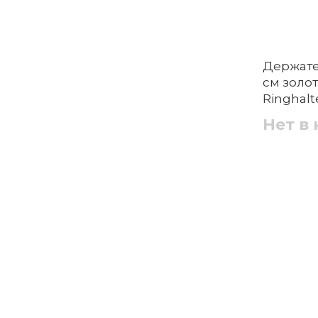
Держател
см золо
Ringhal
Нет в