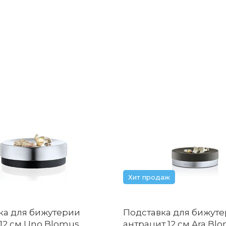
Хит продаж
ка для бижутерии
Подставка для бижут
 12 см Uno Blomus
антрацит 12 см Ara Bl