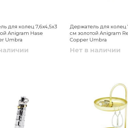
ь для колец 7,6x4,5x3
Держатель для колец 7
той Anigram Hase
см золотой Anigram R
ter Umbra
Copper Umbra
 наличии
Нет в наличии