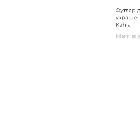
Футляр 
украшен
Kahla
Нет в