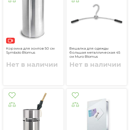
Корзина для зонтов 50 см
Вешалка для одежды
Symbolo Blomus
большая металлическая 45
см Muro Blomus
Нет в наличии
Нет в наличии