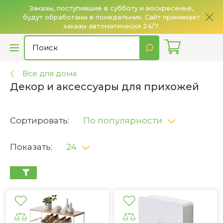
Заказы, поступившие в субботу и воскресенье,
будут обработаны в понедельник. Сайт принимает
О
заказы автоматически 24/7.
Все для дома
Декор и аксессуары для прихожей
Сортировать:
По популярности
Показать:
24