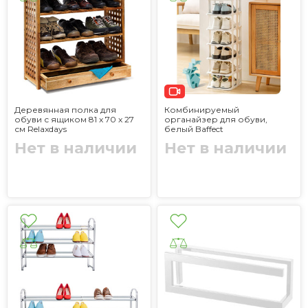
Деревянная полка для
Комбинируемый
обуви с ящиком 81 x 70 x 27
органайзер для обуви,
см Relaxdays
белый Baffect
Нет в наличии
Нет в наличии