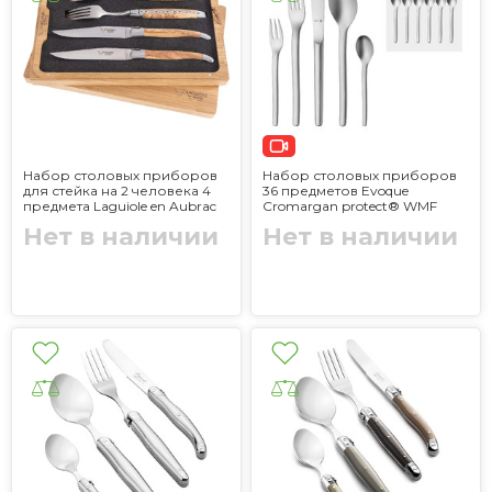
Набор столовых приборов
Набор столовых приборов
для стейка на 2 человека 4
36 предметов Evoque
предмета Laguiole en Aubrac
Cromargan protect® WMF
Нет в наличии
Нет в наличии