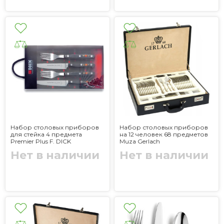
Набор столовых приборов
Набор столовых приборов
для стейка 4 предмета
на 12 человек 68 предметов
Premier Plus F. DICK
Muza Gerlach
Нет в наличии
Нет в наличии