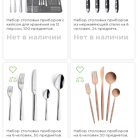
Набор столовых приборов с
Набор столовых приборов
кейсом для хранения на 12
из нержавеющей стали на 6
персон, 100 предметов
человек, 24 предмета
Salzburg GRÄWE
GRÄWE
Нет в наличии
Нет в наличии
Набор столовых приборов
Набор столовых приборов
на 6 человек, 30 предметов
на 6 человек 30 предметов,