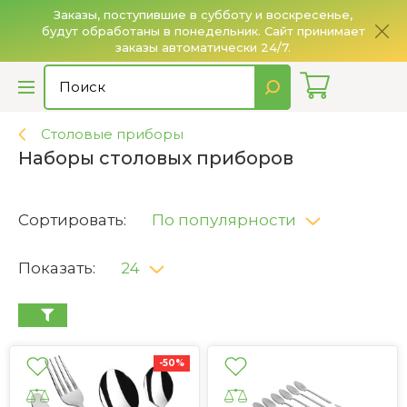
Заказы, поступившие в субботу и воскресенье,
будут обработаны в понедельник. Сайт принимает
О
заказы автоматически 24/7.
Столовые приборы
Наборы столовых приборов
Сортировать:
По популярности
Показать:
24
-50%