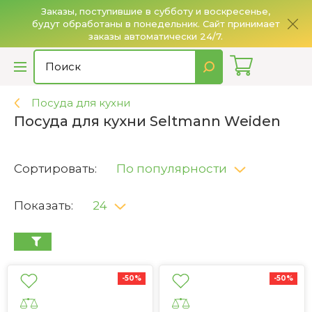
Заказы, поступившие в субботу и воскресенье,
будут обработаны в понедельник. Сайт принимает
О
заказы автоматически 24/7.
Посуда для кухни
Посуда для кухни Seltmann Weiden
Сортировать:
По популярности
Показать:
24
-50%
-50%