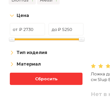
Blomus
Alessi
1
1
Цена
от
₽
до
₽
Тип изделия
Материал
Ложка дл
Сбросить
см Slup
Нет в