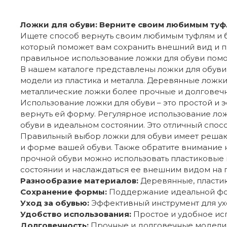
Ложки для обуви: Верните своим любимым ту
Ищете способ вернуть своим любимым туфлям и б
который поможет вам сохранить внешний вид и пр
правильное использование ложки для обуви помо
В нашем каталоге представлены ложки для обуви
модели из пластика и металла. Деревянные ложки
металлические ложки более прочные и долговечн
Использование ложки для обуви – это простой и э
вернуть ей форму. Регулярное использование ло
обуви в идеальном состоянии. Это отличный спос
Правильный выбор ложки для обуви имеет решающ
и форме вашей обуви. Также обратите внимание 
прочной обуви можно использовать пластиковые 
состоянии и наслаждаться ее внешним видом на 
Разнообразие материалов:
Деревянные, пластик
Сохранение формы:
Поддержание идеальной фо
Уход за обувью:
Эффективный инструмент для ухо
Удобство использования:
Простое и удобное ис
Долговечность:
Прочные и долговечные модели 