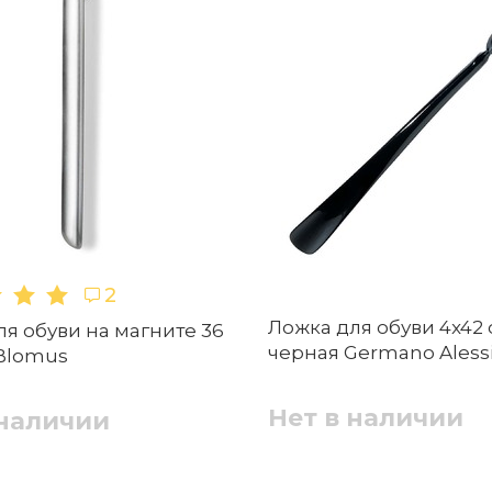
2
Ложка для обуви 4x42
я обуви на магните 36
черная Germano Aless
 Blomus
Нет в наличии
 наличии