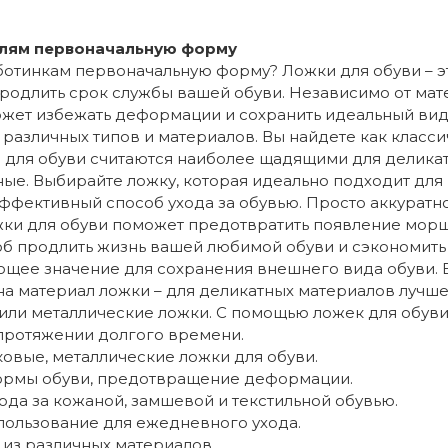
флям первоначальную форму
отинкам первоначальную форму? Ложки для обуви – эт
одлить срок службы вашей обуви. Независимо от матери
жет избежать деформации и сохранить идеальный вид
 различных типов и материалов. Вы найдете как класс
 для обуви считаются наиболее щадящими для деликат
ые. Выбирайте ложку, которая идеально подходит для
ффективный способ ухода за обувью. Просто аккуратно
жки для обуви поможет предотвратить появление морщ
об продлить жизнь вашей любимой обуви и сэкономить 
ее значение для сохранения внешнего вида обуви. В
на материал ложки – для деликатных материалов лучше
или металлические ложки. С помощью ложек для обув
протяжении долгого времени.
овые, металлические ложки для обуви.
рмы обуви, предотвращение деформации.
да за кожаной, замшевой и текстильной обувью.
пользование для ежедневного ухода.
из различных материалов.