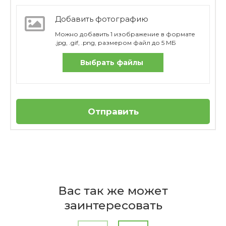
Добавить фотографию
Можно добавить 1 изображение в формате
.jpg, .gif, .png, размером файл до 5 МБ
Выбрать файлы
Отправить
Отзывов пока нет
Бренд
Из какого материала изготовлен
Villeroy & Boch
Вас так же может
бокал?
Страна
заинтересовать
производителя
-50%
Германия
Ваше имя