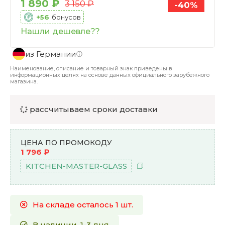
1 890 ₽
3 150 ₽
-40%
+56
бонусов
Нашли дешевле??
из Германии
Наименование, описание и товарный знак приведены в
информационных целях на основе данных официального зарубежного
магазина.
рассчитываем сроки доставки
ЦЕНА ПО ПРОМОКОДУ
1 796 ₽
KITCHEN-MASTER-GLASS
На складе осталось 1 шт.
В наличии, 1-3 дня