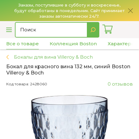
Заказы, поступившие в субботу и воскресенье,
будут обработаны в понедельник. Сайт принимает
О
заказы автоматически 24/7.
Все о товаре
Коллекция Boston
Характерис
Бокалы для вина Villeroy & Boch
Бокал для красного вина 132 мм, синий Boston
Villeroy & Boch
0 отзывов
Код товара: 2428060