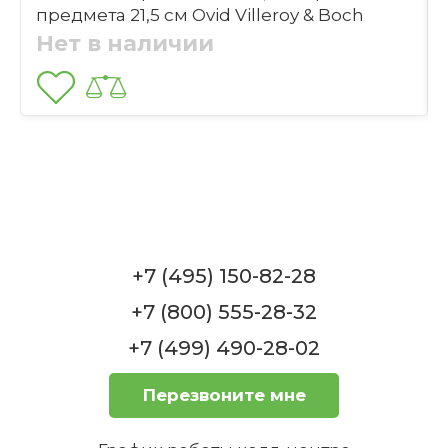
предмета 21,5 см Ovid Villeroy & Boch
3 360 ₽
Нет в наличии
Купить
Отправить
Какие размеры у бокала?
-48%
1
Бокал для шампанского 163 мм серый
+7 (495) 150-82-28
Boston Villeroy & Boch
Какая коллекция бокалов это?
В наличии, 1-3 дня
+7 (800) 555-28-32
+53
бонуса
1 785 ₽
+7 (499) 490-28-02
3 465 ₽
Перезвоните мне
Купить
Почему бокал называется Boston?