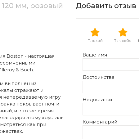
 120 мм, розовый
Добавить отзыв 
Плохой
Так себе
Ваше имя
ия Boston - настоящая
 несомненными
leroy & Boch.
Достоинства
ом выполнен из
окалы отражают и
ая непередаваемую игру
Недостатки
гранка покрывает почти
ный, и в то же время
лагодаря этому хрусталь
Комментарий
мотреться как при
ржествах.