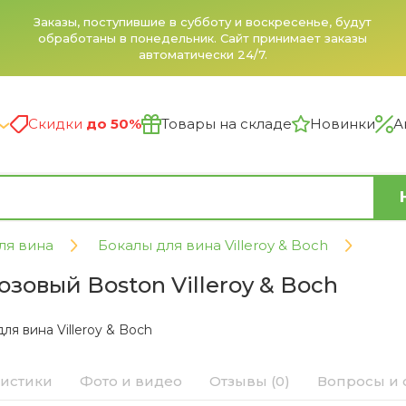
Заказы, поступившие в субботу и воскресенье, будут
обработаны в понедельник. Сайт принимает заказы
автоматически 24/7.
Скидки
до 50%
Товары на складе
Новинки
А
ля вина
Бокалы для вина Villeroy & Boch
озовый Boston Villeroy & Boch
ля вина Villeroy & Boch
ристики
Фото и видео
Отзывы (0)
Вопросы и 