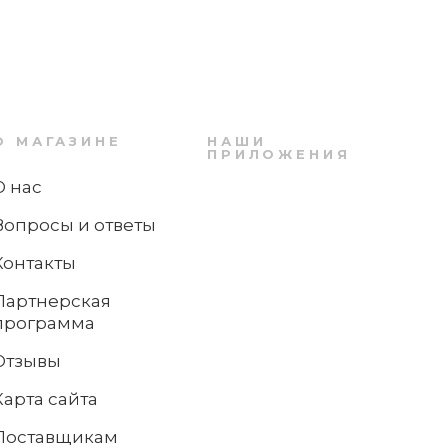
Стакан 100 мм, розовый Boston Villeroy &
Boch
О МАГАЗИНЕ
НАШИ
2 791 ₽
ПРИЛОЖЕНИЯ
+83
бонуса
в посудомоечной машине?
О нас
Вопросы и ответы
Контакты
Партнерская
программа
Отзывы
Карта сайта
Поставщикам