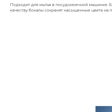
Подходит для мытья в посудомоечной машинке. 
качеству бокалы сохранят насыщенные цвета на п
Отзывов пока нет
Бренд
Из какого материала изготовлен бока
Страна производителя
Коллекция
-50%
Плохой
Так себе
Нормальный
Хороший
От