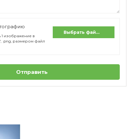
отографию
Выбрать файлы
 1 изображение в
if, .png, размером файл
Отправить
-48%