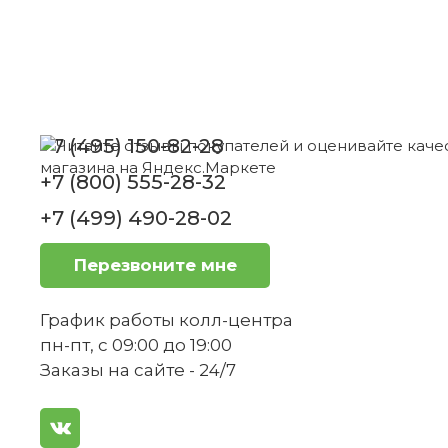
-40%
Можно ли использовать этот бокал дл
+7 (495) 150-82-28
+7 (800) 555-28-32
Сохраняет ли цвет бокала насыщенно
+7 (499) 490-28-02
Перезвоните мне
Какие особенности дизайна отличают
Бокал для красного вина 132 мм, синий
График работы колл-центра
Boston Villeroy & Boch
пн-пт, с 09:00 до 19:00
Заказы на сайте - 24/7
1 890 ₽
+56
бонусов
3 150 ₽
Можно ли использовать бокал для под