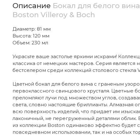
Описание
Бокал для белого вина
Boston Villeroy & Boch
Диаметр: 81 мм
Высота: 120 мм
Объем: 230 мл
Украсьте ваше застолье яркими искрами! Коллекц
классика от немецких мастеров. Серия является
бестселером среди коллекций столового стекла Vil
Цветной бокал для белого вина с граненым узор
первоклассного свинцового хрусталя. Цветные б
преломляют лучи под множеством углов, создав
света, словно настоящие бриллианты. Алмазная о
всю поверхность изделий, что придает им изыскан
лаконичный, не перегруженный деталями облик. Б
из коллекции Boston одинаково эффектно будет с
повседневном использовании, так и на особых то