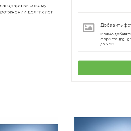
Благодаря высокому
ротяжении долгих лет.
Добавить ф
Можно добавить
формате .jpg, .g
до 5 МБ
Villeroy & Boch
л?
Германия
Boston
-50%
личный