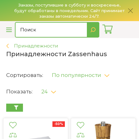
Заказы, поступившие в субботу и воскресенье,
будут обработаны в понедельник. Сайт принимает
О
заказы автоматически 24/7.
Принадлежности
Принадлежности Zassenhaus
Сортировать:
По популярности
Показать:
24
-50%