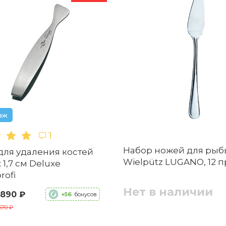
аж
1
Набор ножей для рыбы
для удаления костей
Wielpütz LUGANO, 12 
 x 1,7 см Deluxe
rofi
Нет в наличии
 890 ₽
+56
бонусов
570 ₽