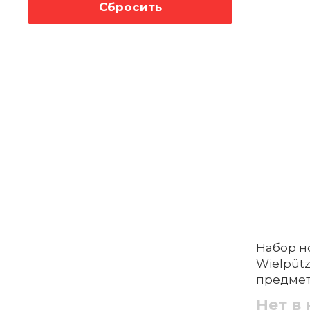
Сбросить
Набор н
Wielpütz
предме
Нет в