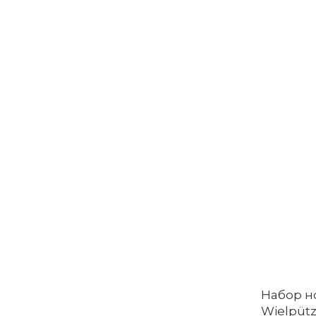
Набор н
Wielpüt