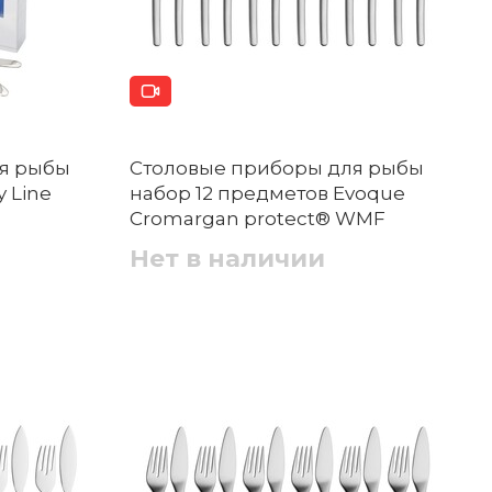
я рыбы
Столовые приборы для рыбы
y Line
набор 12 предметов Evoque
Cromargan protect® WMF
Нет в наличии