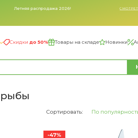
Заказы, поступившие в субботу и воскресенье, будут
обработаны в понедельник. Сайт принимает заказы
автоматически 24/7.
Скидки
до 50%
Товары на складе
Новинки
А
 рыбы
Сортировать:
По популярност
-47%