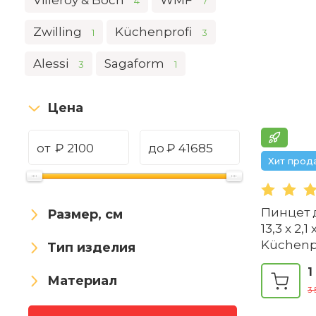
Villeroy & Boch
WMF
4
7
Zwilling
Küchenprofi
1
3
Alessi
Sagaform
3
1
Цена
от
₽
до
₽
Хит прод
Пинцет 
Размер, см
13,3 x 2,1
Küchenp
Тип изделия
1
Материал
3 