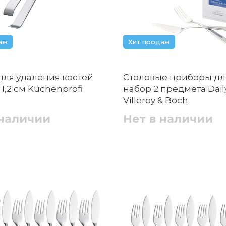
аж
Хит продаж
для удаления костей
Столовые приборы дл
2 x 1,2 см Küchenprofi
набор 2 предмета Dail
Villeroy & Boch
 наличии
Нет в наличии