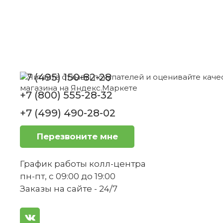
Из какой стали изготовлены лезвия н
Нож универсальный с зубчатым лезвием
12 см Spitzenklasse Plus WMF
+7 (495) 150-82-28
+7 (800) 555-28-32
Как часто нужно точить ножи из этого
Нет в наличии
+7 (499) 490-28-02
Перезвоните мне
Подходят ли эти ножи для нарезки тв
График работы колл-центра
1
пн-пт, с 09:00 до 19:00
Набор ножей 6 предметов Spitzenklasse
Заказы на сайте - 24/7
Plus WMF
Можно ли использовать эти ножи для 