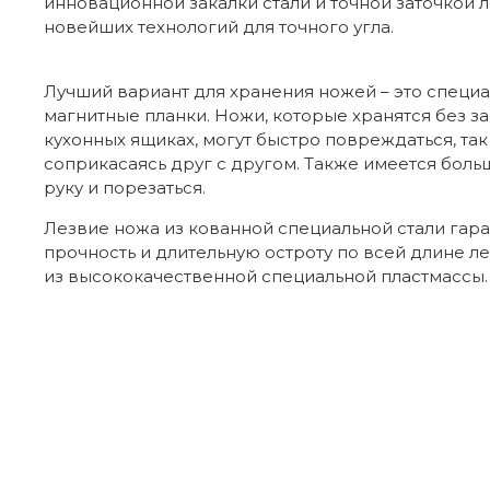
инновационной закалки стали и точной заточкой 
новейших технологий для точного угла.
Лучший вариант для хранения ножей – это специ
магнитные планки. Ножи, которые хранятся без з
кухонных ящиках, могут быстро повреждаться, так 
соприкасаясь друг с другом. Также имеется боль
руку и порезаться.
Лезвие ножа из кованной специальной стали гар
прочность и длительную остроту по всей длине ле
из высококачественной специальной пластмассы.
Отзывы покупателей
Бренд
Из какого материала сделана ручка н
Страна производителя
Коллекция
Евдоким
31.10.2017