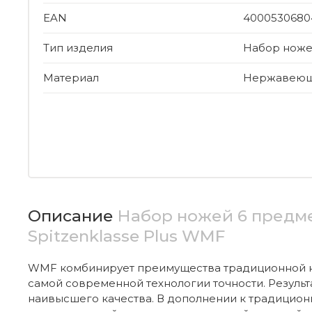
EAN
4000530680
Тип изделия
Набор нож
Материал
Нержавеюща
Описание
Набор ножей 6 предм
Spitzenklasse Plus WMF
WMF комбинирует преимущества традиционной 
самой современной технологии точности. Результа
наивысшего качества. В дополнении к традицион