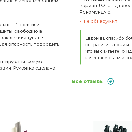
лезвия с использованием
вариант! Очень доволе
Рекомендую.
не обнаружил
альные блоки или
ащиты, свободно в
как лезвия тупятся,
Евдоким, спасибо бол
шая опасность повредить
понравились ножи и 
что вы считаете их и
качеством стали и п
антируют высокую
звия. Рукоятка сделана
Все отзывы
WMF
ожей?
Германия
Spitzenklasse Plus