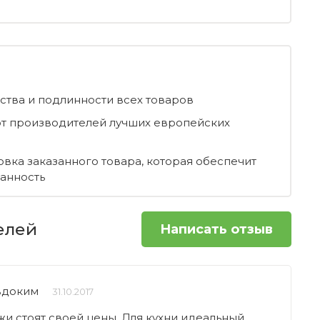
ества и подлинности всех товаров
т производителей лучших европейских
овка заказанного товара, которая обеспечит
ранность
елей
Написать отзыв
вдоким
31.10.2017
жи стоят своей цены. Для кухни идеальный