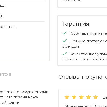
440
ей
Гарантия
я сталь
100% гарантия кач
Прямые поставки о
брендов
Качественная упак
его целостность и сох
етов
Отзывы покупат
ковки с преимуществами
т - это лезвия ножа
Е
ной ковке
Мне нравится! Эти но