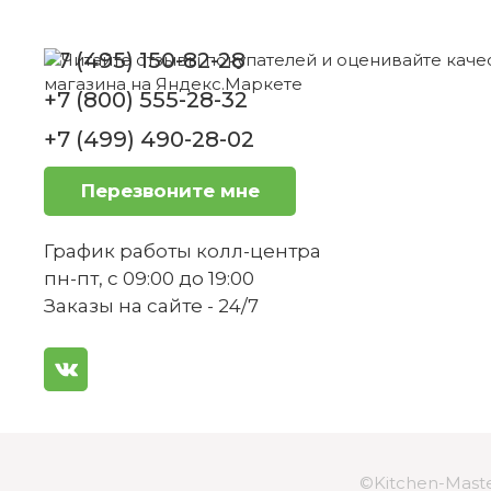
Нож универсальный с зубчатым лезвием
12 см Spitzenklasse Plus WMF
+7 (495) 150-82-28
+7 (800) 555-28-32
Можно ли использовать этот нож для
Нет в наличии
+7 (499) 490-28-02
Перезвоните мне
Является ли нож кованым?
График работы колл-центра
1
пн-пт, с 09:00 до 19:00
Набор ножей 6 предметов Spitzenklasse
Заказы на сайте - 24/7
Как обеспечивается баланс ножа?
Plus WMF
Нет в наличии
Подходит ли нож для правшей и левш
©Kitchen-Maste