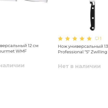
Нержавеющая сталь
Нет в наличии
чной машине?
1
1
версальный 12 см
Нож универсальный 13
еба?
Gourmet WMF
Нож для хлеба 20 см Spitzenklasse Plus
Professional "S" Zwilling
WMF
 наличии
Нет в наличии
Нет в наличии
gif, .png, размером файл до 5 МБ
Отправить
а ножа?