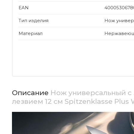
EAN
4000530678
Тип изделия
Нож универ
Материал
Нержавеюща
Описание
Нож универсальный с
лезвием 12 см Spitzenklasse Plus