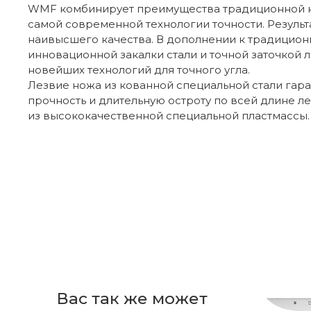
WMF комбинирует преимущества традиционной 
самой современной технологии точности. Результа
наивысшего качества. В дополнении к традицион
инновационной закалки стали и точной заточкой 
новейших технологий для точного угла.
Лезвие ножа из кованной специальной стали гар
прочность и длительную остроту по всей длине ле
из высококачественной специальной пластмассы.
Отзывов пока нет
Бренд
Из какой стали изготовлено лезвие н
Страна производителя
Коллекция
Плохой
Так себе
Нормальный
Хороший
От
1
EAN
Как ухаживать за ножом, чтобы он до
Набор ножей 6 предметов Spitzenklasse
Ваше имя
Тип изделия
Plus WMF
Вас так же может