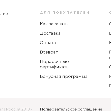
ДЛЯ ПОКУПАТЕЛЕЙ
 нарезки овощей?
Как заказать
Доставка
Оплата
Возврат
1
Подарочные
сертификаты
Нож для нарезки 14 см Spitzenklasse Plus
WMF
Бонусная программа
Нет в наличии
ей?
r | Россия 2010 -
Пользовательское соглашение