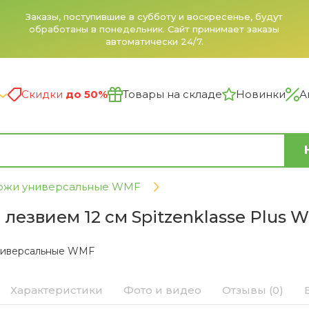
Заказы, поступившие в субботу и воскресенье, будут
обработаны в понедельник. Сайт принимает заказы
автоматически 24/7.
Скидки
до 50%
Товары на складе
Новинки
А
ожи универсальные WMF
лезвием 12 см Spitzenklasse Plus 
ниверсальные WMF
Характеристики
Фото и видео
Отзывы (0)