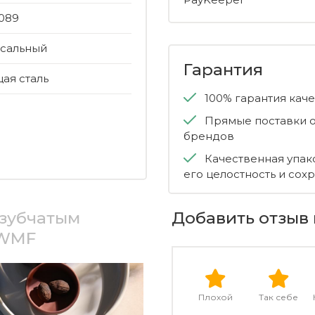
089
сальный
Гарантия
я сталь
100% гарантия кач
Прямые поставки о
брендов
Качественная упак
его целостность и сох
 зубчатым
Добавить отзыв 
 WMF
Плохой
Так себе