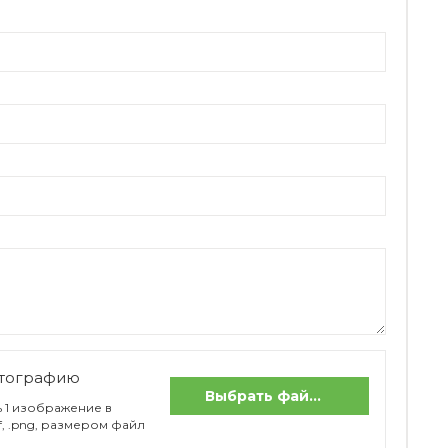
отографию
Выбрать файлы
 1 изображение в
if, .png, размером файл