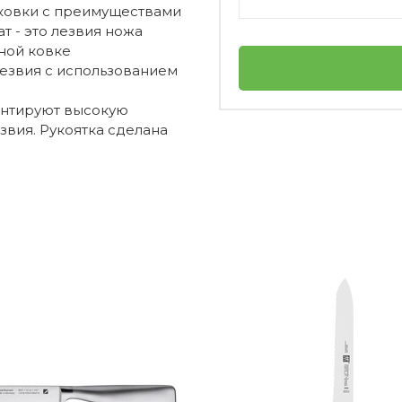
ковки с преимуществами
т - это лезвия ножа
ной ковке
лезвия с использованием
антируют высокую
звия. Рукоятка сделана
WMF
ожа?
Германия
Spitzenklasse Plus
личный
1
4000530678089
льше оставался острым?
Нож поварской 20 см Spitzenklasse Plus
Нож универсальный
WMF