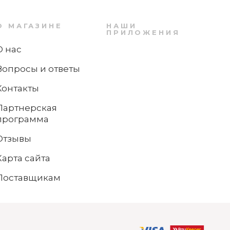
О МАГАЗИНЕ
НАШИ
ПРИЛОЖЕНИЯ
О нас
Вопросы и ответы
Контакты
Партнерская
программа
1
Отзывы
Набор ножей 6 предметов Spitzenklasse
Plus WMF
Карта сайта
Поставщикам
Нет в наличии