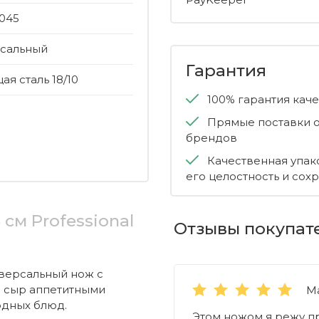
045
сальный
Гарантия
я сталь 18/10
100% гарантия кач
Прямые поставки о
брендов
Качественная упак
его целостность и сох
см Professional
Отзывы покупат
иверсальный нож с
и сыр аппетитными
М
одных блюд.
Этом ножом я режу пр