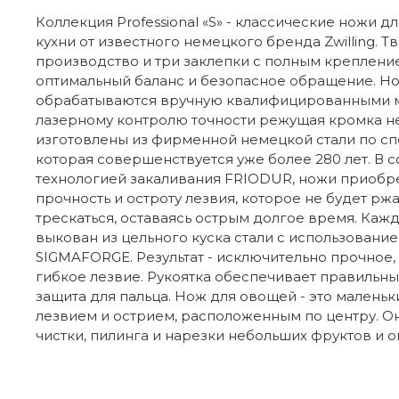
Коллекция Professional «S» - классические ножи 
кухни от известного немецкого бренда Zwilling. Т
производство и три заклепки с полным креплен
оптимальный баланс и безопасное обращение. Но
обрабатываются вручную квалифицированными м
лазерному контролю точности режущая кромка н
изготовлены из фирменной немецкой стали по с
которая совершенствуется уже более 280 лет. В с
технологией закаливания FRIODUR, ножи приобр
прочность и остроту лезвия, которое не будет ржа
трескаться, оставаясь острым долгое время. Ка
выкован из цельного куска стали с использован
SIGMAFORGE. Результат - исключительно прочное
гибкое лезвие. Рукоятка обеспечивает правильны
защита для пальца. Нож для овощей - это малень
лезвием и острием, расположенным по центру. О
чистки, пилинга и нарезки небольших фруктов и 