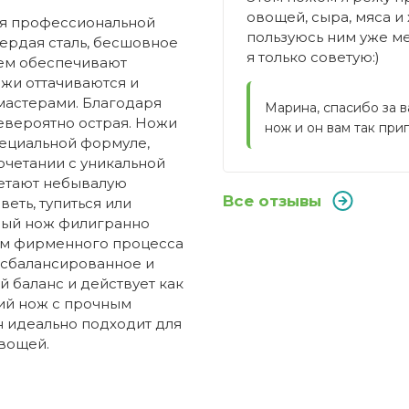
овощей, сыра, мяса и
для профессиональной
пользуюсь ним уже мес
вердая сталь, бесшовное
я только советую:)
ием обеспечивают
жи оттачиваются и
астерами. Благодаря
Марина, спасибо за в
евероятно острая. Ножи
нож и он вам так при
пециальной формуле,
очетании с уникальной
етают небывалую
Все отзывы
веть, тупиться или
ждый нож филигранно
ием фирменного процесса
, сбалансированное и
й баланс и действует как
кий нож с прочным
н идеально подходит для
овощей.