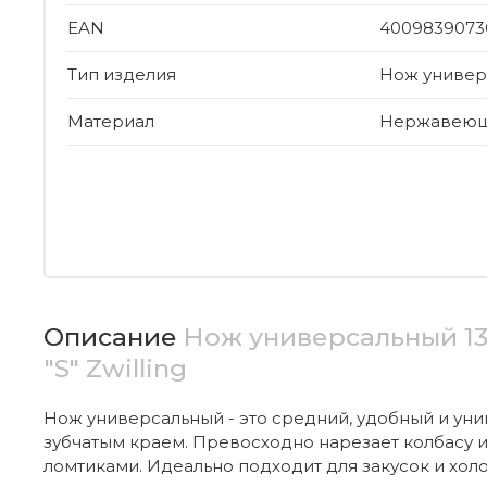
EAN
4009839073
Тип изделия
Нож универ
Материал
Нержавеюща
Описание
Нож универсальный 13 
"S" Zwilling
Нож универсальный - это средний, удобный и ун
зубчатым краем. Превосходно нарезает колбасу 
ломтиками. Идеально подходит для закусок и хол