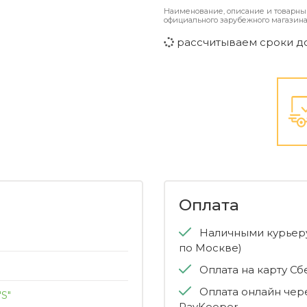
Наименование, описание и товарны
официального зарубежного магазина
рассчитываем сроки д
Оплата
Наличными курьеру
по Москве)
Оплата на карту С
Оплата онлайн чер
"S"
PayKeeper