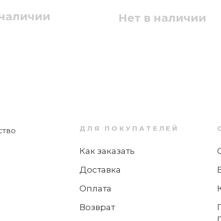
Zwilling
 наличии
Нет в наличии
Нет в наличии
Нож обвалочный для мяса 16 см
Professional "S" Zwilling
ДЛЯ ПОКУПАТЕЛЕЙ
Как заказать
Нет в наличии
оятка ножа?
Доставка
Оплата
Возврат