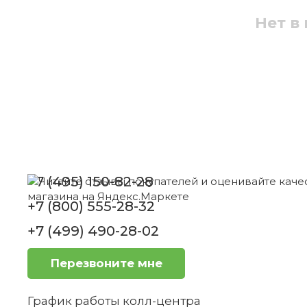
Zwilling
Нет в
Нет в наличии
Как часто нужно точить нож?
Какова длина лезвия ножа?
Нож обвалочный для мяса 20 см
Professional "S" Zwilling
+7 (495) 150-82-28
+7 (800) 555-28-32
Нет в наличии
Из какого материала изготовлена рук
+7 (499) 490-28-02
Перезвоните мне
Является ли нож сбалансированным?
График работы колл-центра