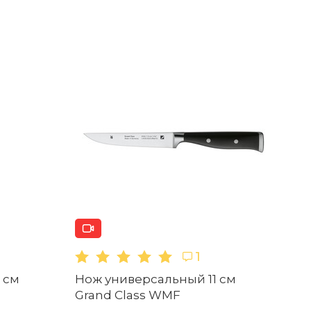
Написать отзыв
1
рый и качественный, я пользуюсь ним уже
Набор ножей для стейка 4 предмета
Professional "S" Zwilling
риятного аппетита!
Нет в наличии
1
1
Но
 см
Нож универсальный 11 см
Sp
Набор ножей 7 предметов Professional "S"
Grand Class WMF