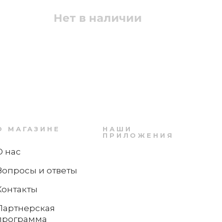
Zwilling
Н
Нет в наличии
Нет в наличии
Нож поварской 20 см Professional "S"
Zwilling
О МАГАЗИНЕ
НАШИ
ПРИЛОЖЕНИЯ
О нас
Нет в наличии
Вопросы и ответы
Контакты
Партнерская
программа