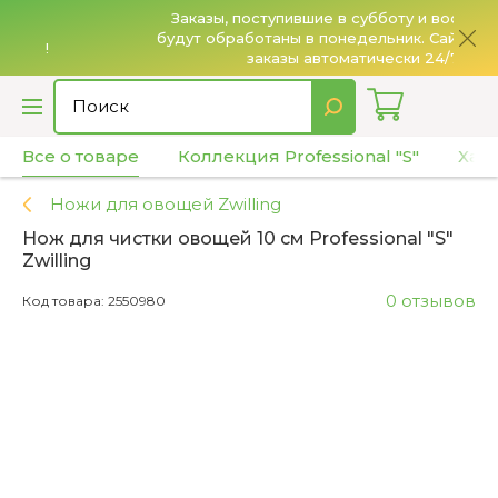
Заказы, поступившие в субботу и воскресенье,
будут обработаны в понедельник. Сайт принимает
О
заказы автоматически 24/7.
Все о товаре
Коллекция Professional "S"
Хар
Ножи для овощей Zwilling
Нож для чистки овощей 10 см Professional "S"
Zwilling
0 отзывов
Код товара: 2550980