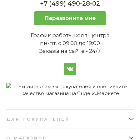
правшей и левшей?
Набор ножей 2 предмета Professional "S"
+7 (499) 490-28-02
Zwilling
Нет в наличии
Перезвоните мне
График работы колл-центра
пн-пт, с 09:00 до 19:00
Заказы на сайте - 24/7
Можно ли использовать этот нож
для нарезки твердых овощей,
1
таких как морковь или свекла?
Набор ножей 3 предмета Professional "S"
Zwilling
Нет в наличии
ДЛЯ ПОКУПАТЕЛЕЙ
Как заказать
Подарочные сертификаты
1
О МАГАЗИНЕ