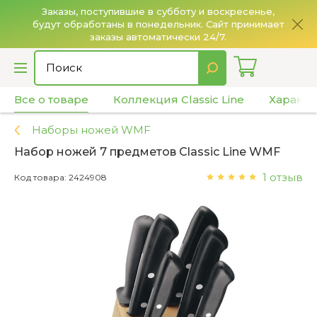
Заказы, поступившие в субботу и воскресенье,
будут обработаны в понедельник. Сайт принимает
О
заказы автоматически 24/7.
Все о товаре
Коллекция Classic Line
Характе
Наборы ножей WMF
Набор ножей 7 предметов Classic Line WMF
1 отзыв
Код товара: 2424908