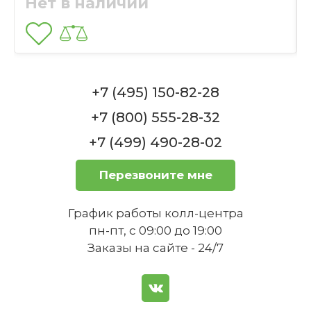
Нет в наличии
Какие задачи лучше всего
выполнять каждым ножом из
набора?
+7 (495) 150-82-28
+7 (800) 555-28-32
+7 (499) 490-28-02
1
Перезвоните мне
Набор ножей 6 предметов Classic Line WMF
График работы колл-центра
Нет в наличии
пн-пт, с 09:00 до 19:00
Заказы на сайте - 24/7
Насколько долговечны ножи из
этого набора?