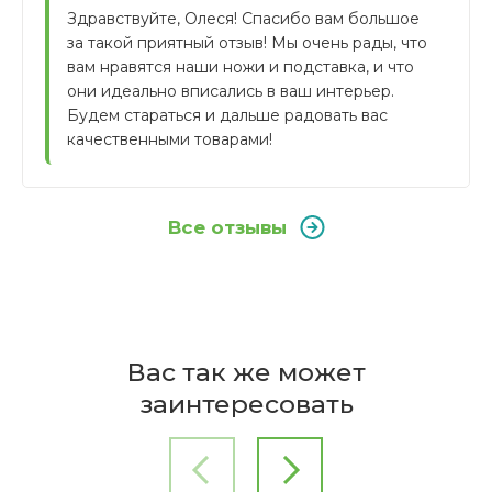
Здравствуйте, Олеся! Спасибо вам большое 
за такой приятный отзыв! Мы очень рады, что 
вам нравятся наши ножи и подставка, и что 
они идеально вписались в ваш интерьер. 
Будем стараться и дальше радовать вас 
качественными товарами!
Все отзывы
Отзывы покупателей
Бренд
Из какого материала изготовлены
WMF
Вас так же может
рукоятки ножей?
Написать отзыв
Страна
заинтересовать
производителя
Германия
Олеся
25.12.2017
Коллекция