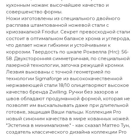
кухонным ножам: высочайшее качество и
совершенство формы.
Ножи изготовлены из специального двойного
расплава штампованной ножевой стали с
криозакалкой Friodur. Секрет превосходной стали
состоит в оптимальном балансе хрома и углерода,
что делает ножи гибкими и устойчивыми к
коррозии. Твердость по шкале Роквелла (Hrc): 56-
58. Двухсторонняя симметричная, по специальной
лазерной технологии, заточка режущей кромки.
Лезвия выкованы с точной геометрией по
технологии Sigmaforge из высококачественной
нержавеющей стали 18/10 олицетворяют высокое
качество бренда Zwilling. Ручки без зазоров и
швов обладают продуманной формой, которая не
позволят им выскальзывать даже при длительной
готовке, защищая Ваши пальцы. Коллекция Pro
новый синоним качества в мире кованных ножей.
"Эстетика в минимализме." - как сказал Маттео Тун,
создатель классического дизайна коллекции Pro