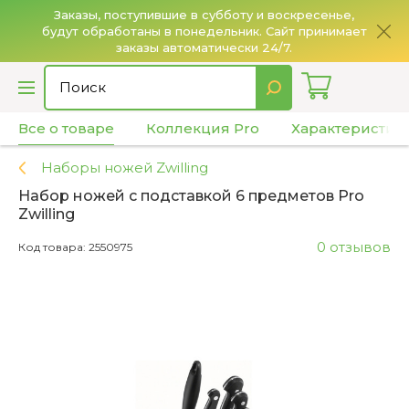
Заказы, поступившие в субботу и воскресенье,
будут обработаны в понедельник. Сайт принимает
О
заказы автоматически 24/7.
Все о товаре
Коллекция Pro
Характеристик
Наборы ножей Zwilling
Набор ножей с подставкой 6 предметов Pro
Zwilling
0 отзывов
Код товара: 2550975