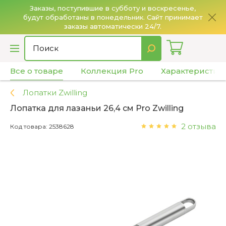
Заказы, поступившие в субботу и воскресенье,
будут обработаны в понедельник. Сайт принимает
О
заказы автоматически 24/7.
Все о товаре
Коллекция Pro
Характеристик
Лопатки Zwilling
Лопатка для лазаньи 26,4 см Pro Zwilling
2 отзыва
Код товара: 2538628