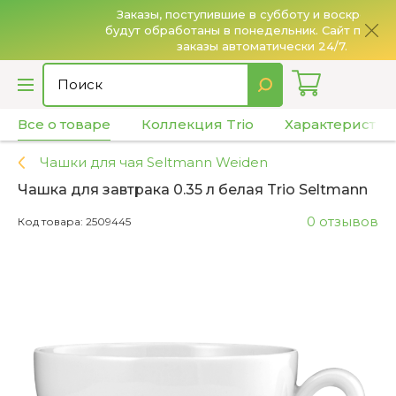
Заказы, поступившие в субботу и воскресенье,
будут обработаны в понедельник. Сайт принимает
О
заказы автоматически 24/7.
Все о товаре
Коллекция Trio
Характеристик
Чашки для чая Seltmann Weiden
Чашка для завтрака 0.35 л белая Trio Seltmann
0 отзывов
Код товара: 2509445