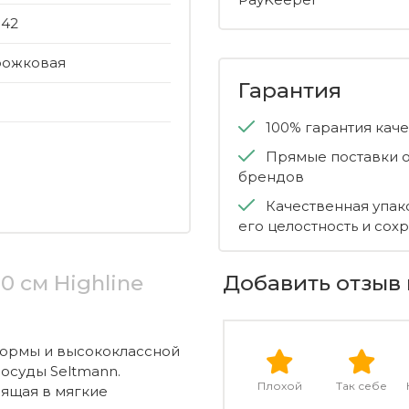
042
рожковая
Гарантия
100% гарантия кач
Прямые поставки о
брендов
Качественная упак
его целостность и сох
 см Highline
Добавить отзыв 
формы и высококлассной
осуды Seltmann.
Плохой
Так себе
дящая в мягкие