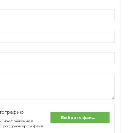
отографию
Выбрать файлы
 1 изображение в
if, .png, размером файл