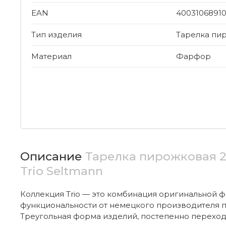
EAN
4003106891
Тип изделия
Тарелка пи
Материал
Фарфор
Описание
Тарелка пирожковая 20
Trio Seltmann
Коллекция Trio — это комбинация оригинальной 
функциональности от немецкого производителя п
Треугольная форма изделий, постепенно перехо