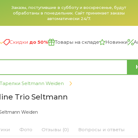
Заказы, поступившие в субботу и воскресенье, будут
обработаны в понедельник. Сайт принимает заказы
автоматически 24/7.
Скидки
до 50%
Товары на складе
Новинки
А
Тарелки Seltmann Weiden
ine Trio Seltmann
Seltmann Weiden
тики
Фото
Отзывы (0)
Вопросы и ответы