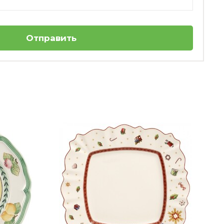
Отправить
-50%
1
Чашка для чая 0.14 л белая Trio Seltmann
420 ₽
+12
бонусов
840 ₽