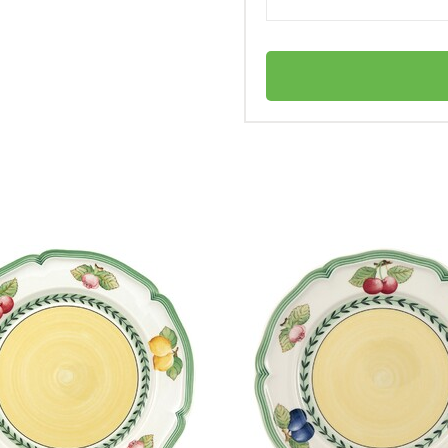
Seltmann Weiden
елка?
Германия
Trio
-45%
личный
4003106891042
Кофейный сервиз 18 предметов Highline
вки праздничного стола?
Trio Seltmann
Тарелка пирожковая
Фарфор
19 215 ₽
+576
бонусов
34 965 ₽