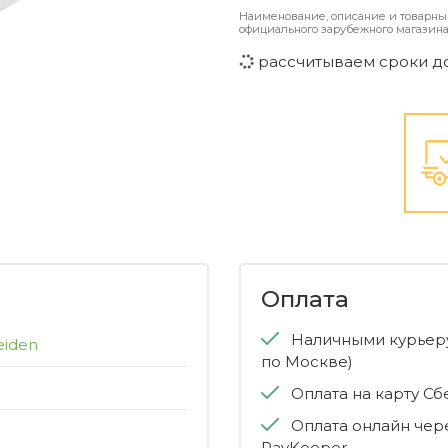
Наименование, описание и товарны
официального зарубежного магазина
рассчитываем сроки д
Оплата
Наличными курьеру
eiden
по Москве)
Оплата на карту С
Оплата онлайн чер
PayKeeper