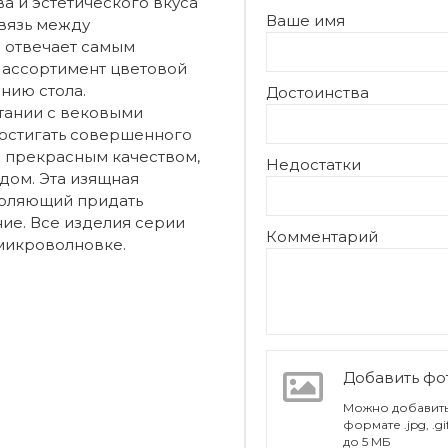
ва и эстетического вкуса
Ваше имя
связь между
и отвечает самым
 ассортимент цветовой
нию стола.
Достоинства
тании с вековыми
остигать совершенного
я прекрасным качеством,
Недостатки
ом. Эта изящная
воляющий придать
ие. Все изделия серии
Комментарий
микроволновке.
Добавить ф
Можно добавить
формате .jpg, .g
до 5 МБ