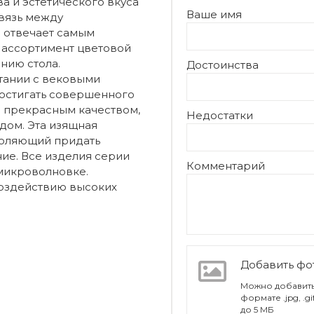
ва и эстетического вкуса
Ваше имя
связь между
и отвечает самым
 ассортимент цветовой
нию стола.
Достоинства
тании с вековыми
остигать совершенного
я прекрасным качеством,
Недостатки
ом. Эта изящная
воляющий придать
ие. Все изделия серии
Комментарий
микроволновке.
воздействию высоких
Добавить ф
Можно добавить
формате .jpg, .g
до 5 МБ