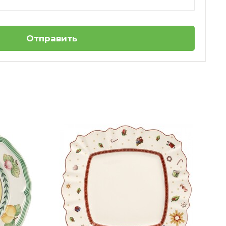
Отправить
-50%
1
Чашка для чая 0.14 л белая Trio Seltmann
420 ₽
+12
бонусов
840 ₽