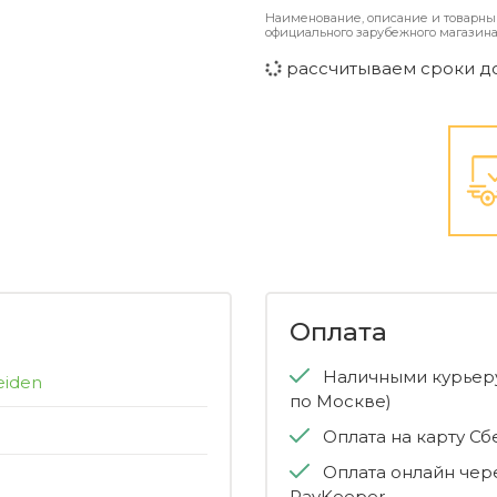
Наименование, описание и товарны
официального зарубежного магазина
рассчитываем сроки д
Оплата
Наличными курьеру
eiden
по Москве)
Оплата на карту С
Оплата онлайн чер
PayKeeper