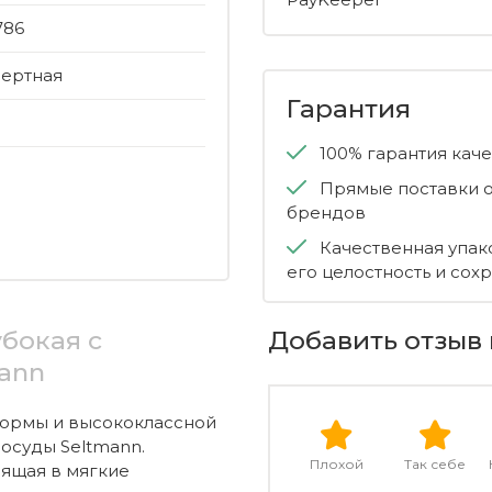
786
сертная
Гарантия
100% гарантия кач
Прямые поставки о
брендов
Качественная упак
его целостность и сох
бокая с
Добавить отзыв 
mann
формы и высококлассной
осуды Seltmann.
Плохой
Так себе
дящая в мягкие