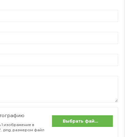
отографию
Выбрать файлы
 1 изображение в
if, .png, размером файл