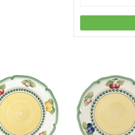
Seltmann Weiden
елка?
Германия
Trio
-45%
личный
кроволновой печи?
4003106902786
Кофейный сервиз 18 предметов Highline
Trio Seltmann
Тарелка десертная
Фарфор
ной машине?
19 215 ₽
+576
бонусов
34 965 ₽