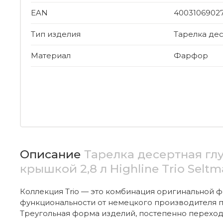
EAN
4003106902
Тип изделия
Тарелка де
Материал
Фарфор
Описание
Тарелка десертная глу
крышкой 2,8 л Highline Trio Selt
Коллекция Trio — это комбинация оригинальной 
функциональности от немецкого производителя п
Треугольная форма изделий, постепенно перехо