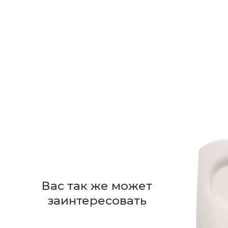
Отзывов пока нет
Бренд
Из какого материала изготовлено бл
Страна производителя
Коллекция
-50%
Плохой
Так себе
Нормальный
Хороший
От
1
Подходит ли блюдце для использован
EAN
Набор тарелок 12 предметов Highline Trio
Ваше имя
Тип изделия
Seltmann
Вас так же может
заинтересовать
Материал
Достоинства
Можно ли мыть блюдце в посудомоеч
12 705 ₽
+635
бонусов
25 410 ₽