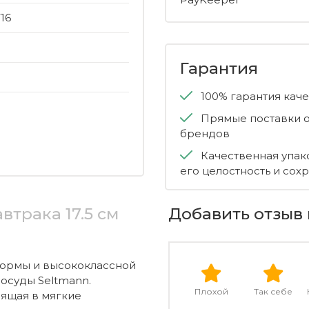
16
Гарантия
100% гарантия кач
Прямые поставки о
брендов
Качественная упак
его целостность и сох
втрака 17.5 см
Добавить отзыв 
формы и высококлассной
осуды Seltmann.
Плохой
Так себе
дящая в мягкие