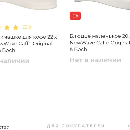
 этого блюдца?
2
1
Блюдце маленькое 20 x
к чашке для кофе 22 х
Набор столовой посуды 30 предметов
NewWave Caffe Original 
wWave Caffe Original
Highline Trio Seltmann
& Boch
 & Boch
 предметами сервировки?
Нет в наличии
 наличии
Нет в наличии
gif, .png, размером файл до 5 МБ
 оно не повредилось?
Отправить
Чайный сервиз 20 предметов белый Trio
Seltmann
ДЛЯ ПОКУПАТЕЛЕЙ