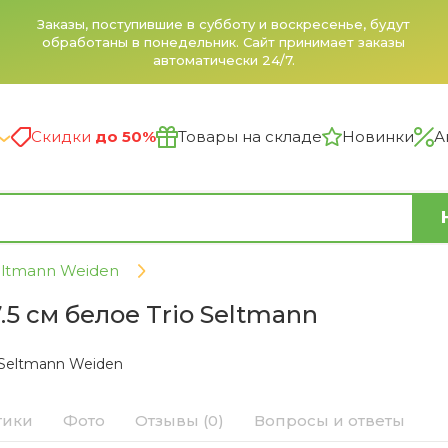
Заказы, поступившие в субботу и воскресенье, будут
обработаны в понедельник. Сайт принимает заказы
автоматически 24/7.
Скидки
до 50%
Товары на складе
Новинки
А
ltmann Weiden
.5 см белое Trio Seltmann
Seltmann Weiden
тики
Фото
Отзывы (0)
Вопросы и ответы