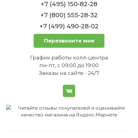
Подходит ли кружка для горячих
+7 (495) 150-82-28
напитков?
Нет в наличии
+7 (800) 555-28-32
+7 (499) 490-28-02
Перезвоните мне
Можно ли использовать кружку
График работы колл-центра
для холодных напитков?
Пиала 13 см Design Naif Villeroy & Boch
пн-пт, с 09:00 до 19:00
Заказы на сайте - 24/7
Нет в наличии
Является ли кружка оригинальной
продукции Villeroy & Boch?
Пиала глубокая круглая 20 см Design Naif
Villeroy & Boch