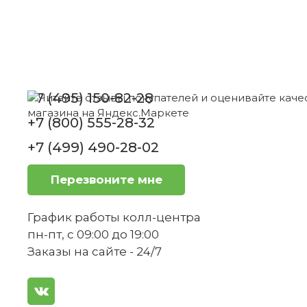
2
Каковы размеры молочника?
Набор тарелок 12 предметов Toy's Delight
Villeroy & Boch
+7 (495) 150-82-28
+7 (800) 555-28-32
Нет в наличии
Подходит ли молочник для горячих на
+7 (499) 490-28-02
Перезвоните мне
Можно ли использовать молочник для
График работы колл-центра
пн-пт, с 09:00 до 19:00
Заказы на сайте - 24/7
Как отличить оригинальный молочник V