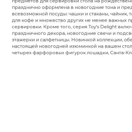
предметов для сервировки стола на рождественс
празднично оформлена в новогодние тона и пре
всевозможной посуды: чашки и стаканы, чайник, 
для кофе и множество других не менее важных 
сервировки. Кроме того, серия Toy's Delight вклю
праздничного декора, новогодние свечи и подсв
этажерки и салфетницы. Новинкой коллекции, о
настоящей новогодней изюминкой на вашем столе
четырех фарфоровых фигурок лошадки, Санта-Кла
Отзывы покупателей
Бренд
Из какого фарфора изготовлен молоч
Страна производителя
Коллекция
-50%
Макар
26.05.2018