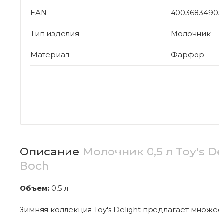
EAN
4003683490
Тип изделия
Молочник
Материал
Фарфор
Описание
Молочник 0,5 л Toy's De
Boch
Объем:
0,5 л
Зимняя коллекция Toy's Delight предлагает множ