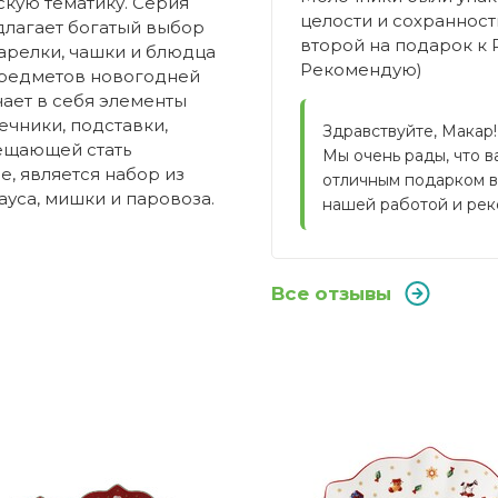
кую тематику. Серия
целости и сохранности
длагает богатый выбор
второй на подарок к 
тарелки, чашки и блюдца
Рекомендую)
предметов новогодней
чает в себя элементы
ечники, подставки,
Здравствуйте, Макар!
бещающей стать
Мы очень рады, что в
, является набор из
отличным подарком ва
уса, мишки и паровоза.
нашей работой и рек
Все отзывы
Villeroy & Boch
ник?
Германия
Toy's Delight