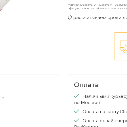
Наименование, описание и товарны
официального зарубежного магазина
рассчитываем сроки д
Оплата
Наличными курьеру
ch
по Москве)
Оплата на карту С
Оплата онлайн чер
PayKeeper