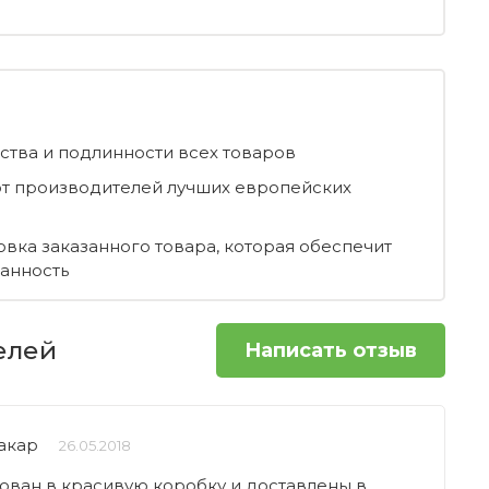
ества и подлинности всех товаров
т производителей лучших европейских
овка заказанного товара, которая обеспечит
ранность
елей
Написать отзыв
акар
26.05.2018
ован в красивую коробку и доставлены в