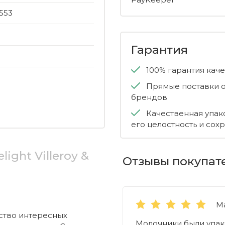
553
Гарантия
100% гарантия кач
Прямые поставки о
брендов
Качественная упак
его целостность и сох
light Villeroy &
Отзывы покупат
М
ество интересных
Молочники были упак