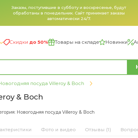
Заказы, поступившие в субботу и воскресенье, будут
обработаны в понедельник. Сайт принимает заказы
автоматически 24/7.
Скидки
до 50%
Товары на складе
Новинки
А
Новогодняя посуда Villeroy & Boch
leroy & Boch
егория:
Новогодняя посуда Villeroy & Boch
актеристики
Фото и видео
Отзывы (1)
Вопрос