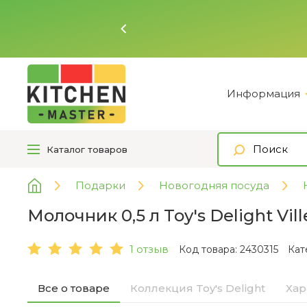
Ь
Информация
Каталог
товаров
Подарки
Новогодняя посуда
Молочник 0,5 л Toy's Delight Vil
1 отзыв
Код товара: 2430315
Кат
Все о товаре
Коллекция Toy's Delight
Хар