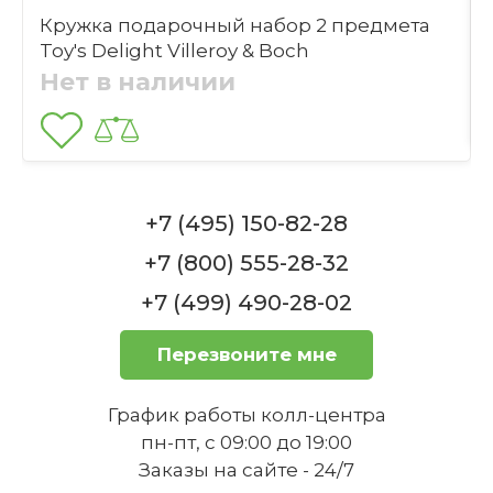
Кружка подарочный набор 2 предмета
Выбрать файлы
4
Toy's Delight Villeroy & Boch
Нет в наличии
Набор посуды для завтрака на 2 персоны
красный Toy's Delight Villeroy & Boch
Отправить
Нет в наличии
Подходит ли чашка для горячих
напитков?
+7 (495) 150-82-28
+7 (800) 555-28-32
+7 (499) 490-28-02
Перезвоните мне
Какова толщина фарфора чашки?
График работы колл-центра
пн-пт, с 09:00 до 19:00
Заказы на сайте - 24/7