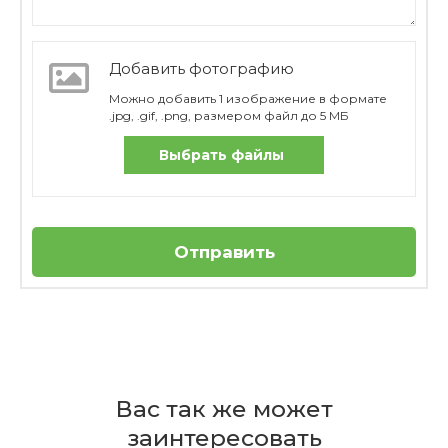
Добавить фотографию
Можно добавить 1 изображение в формате
.jpg, .gif, .png, размером файл до 5 МБ
Выбрать файлы
Отправить
Отзывов пока нет
Бренд
Из какого фарфора изготовлена
Villeroy & Boch
Вас так же может
чашка?
Страна
заинтересовать
производителя