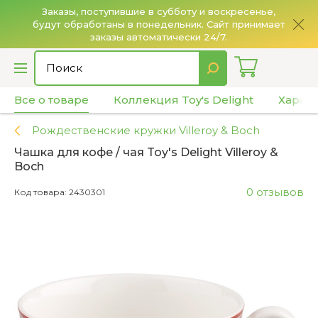
Заказы, поступившие в субботу и воскресенье,
будут обработаны в понедельник. Сайт принимает
О
заказы автоматически 24/7.
Все о товаре
Коллекция Toy's Delight
Харак
Рождественские кружки Villeroy & Boch
Чашка для кофе / чая Toy's Delight Villeroy &
Boch
0 отзывов
Код товара: 2430301