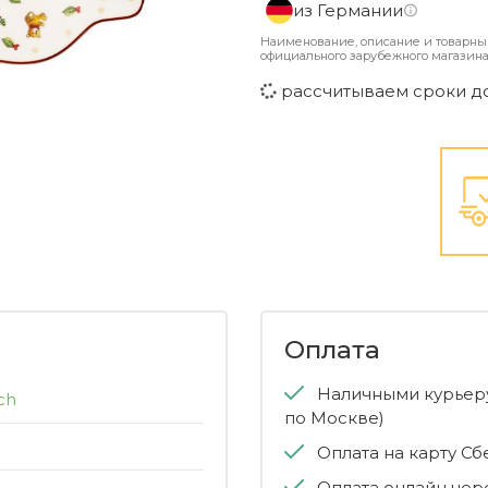
из Германии
Наименование, описание и товарны
официального зарубежного магазина
рассчитываем сроки д
Оплата
Наличными курьеру
ch
по Москве)
Оплата на карту С
Оплата онлайн чер