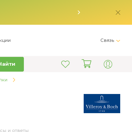
кции
Связь
Telegram
Найти
+7 (495) 150-82-28
Пн-Пт 9:00 - 19:00
лки
info@kitchen-master.ru
сы и ответы