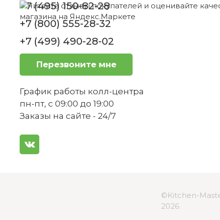
Подходит ли тарелка для подачи дес
белый Toy's Delight Villeroy & Boch
+7 (495) 150-82-28
+7 (800) 555-28-32
Нет в наличии
+7 (499) 490-28-02
Тарелка подходит для повседневного
Перезвоните мне
График работы колл-центра
пн-пт, с 09:00 до 19:00
Какая тематика у коллекции, к котор
Заказы на сайте - 24/7
Можно ли использовать тарелку для п
©Kitchen-Maste
2026
Каковы особенности дизайна тарелки