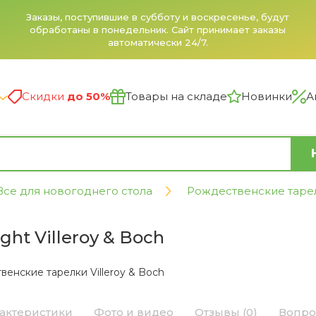
Заказы, поступившие в субботу и воскресенье, будут
обработаны в понедельник. Сайт принимает заказы
автоматически 24/7.
Скидки
до 50%
Товары на складе
Новинки
А
Все для новогоднего стола
Рождественские таре
ght Villeroy & Boch
енские тарелки Villeroy & Boch
актеристики
Фото и видео
Отзывы (0)
Вопро