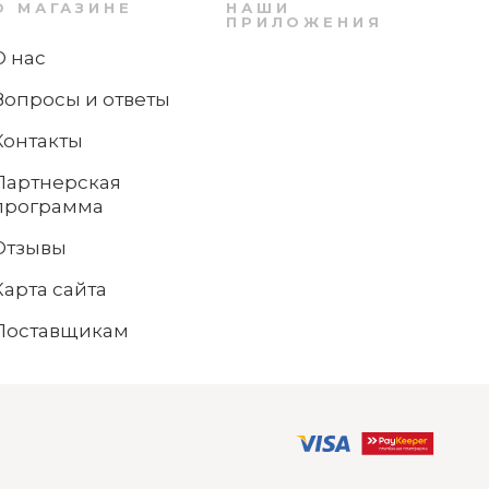
О МАГАЗИНЕ
НАШИ
ПРИЛОЖЕНИЯ
О нас
Вопросы и ответы
Контакты
Партнерская
программа
2
Отзывы
Тарелка подстановочная для сервировки
35 см Toy's Delight Villeroy & Boch
Карта сайта
Поставщикам
Нет в наличии