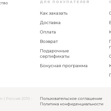
ертов?
Delight Villeroy & Boch
ДЛЯ ПОКУПАТЕЛЕЙ
Как заказать
Нет в наличии
Доставка
 использования?
Оплата
Возврат
Подарочные
сертификаты
ой принадлежит тарелка?
Бонусная программа
одачи других блюд, кроме супа?
r | Россия 2010 -
Пользовательское соглашение
Политика конфиденциальности
?