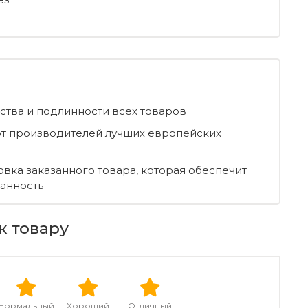
ества и подлинности всех товаров
т производителей лучших европейских
овка заказанного товара, которая обеспечит
ранность
к товару
Нормальный
Хороший
Отличный