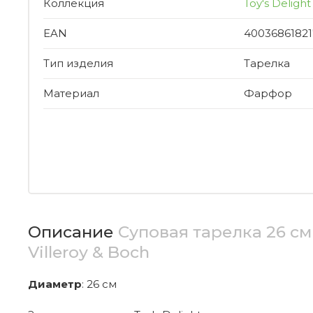
Коллекция
Toy's Delight
EAN
40036861821
Тип изделия
Тарелка
Материал
Фарфор
Описание
Суповая тарелка 26 см 
Villeroy & Boch
Диаметр
: 26 см