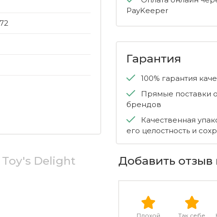
PayKeeper
72
Гарантия
100% гарантия кач
Прямые поставки о
брендов
Качественная упак
его целостность и сох
Toy's Delight
Добавить отзыв 
Плохой
Так себе