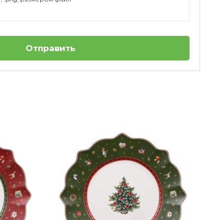
Отправить
4
Набор посуды для завтрака на 2 персоны
красный Toy's Delight Villeroy & Boch
Нет в наличии