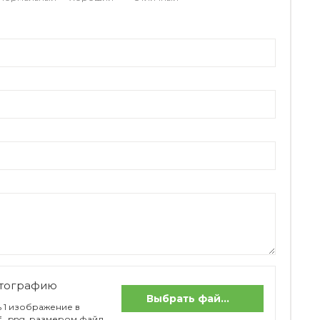
отографию
Выбрать файлы
 1 изображение в
if, .png, размером файл