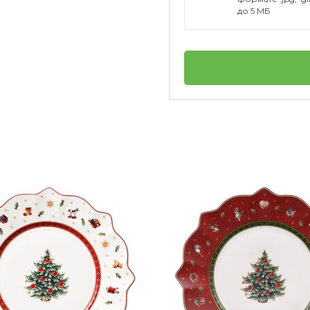
до 5 МБ
Villeroy & Boch
елка?
Германия
Toy's Delight
личный
2
ия в микроволновой печи?
4003686182172
Набор тарелок 12 предметов Toy's Delight
Тарелка
Villeroy & Boch
Фарфор
Нет в наличии