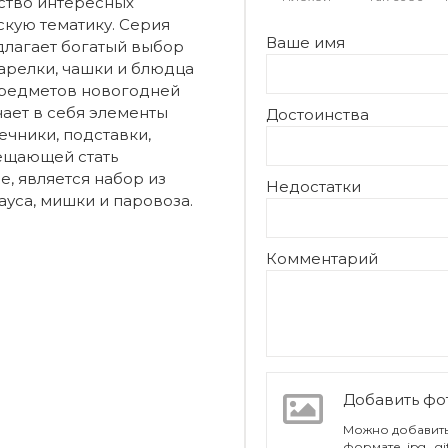
ество интересных
кую тематику. Серия
Ваше имя
длагает богатый выбор
тарелки, чашки и блюдца
предметов новогодней
чает в себя элементы
Достоинства
ечники, подставки,
бещающей стать
, является набор из
Недостатки
уса, мишки и паровоза.
Комментарий
Добавить ф
Можно добавить
формате .jpg, .g