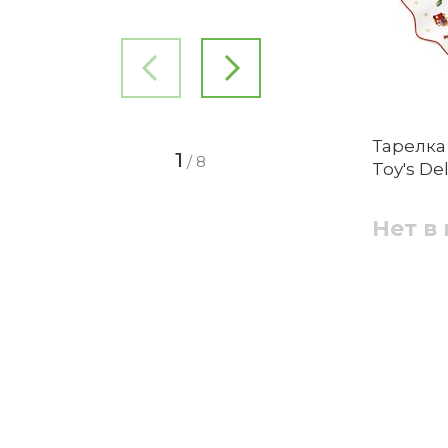
Можно ли мыть тарелку в посудомоеч
Недостатки
Комментарий
Является ли тарелка частью комплект
1
Тарелка 
1
/
8
Toy's De
Кружка подарочный набор 2 предмета
Toy's Delight Villeroy & Boch
Нет в
Какие размеры тарелки?
Нет в наличии
Добавить фотографию
Можно добавить 1 изображение в формате .jpg, .
Тарелка подходит для горячих супов?
2
Набор посуды для завтрака на 2 персоны