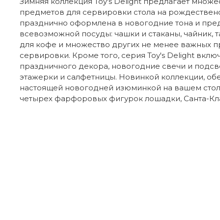
Зимняя коллекция Toy's Delight предлагает множ
предметов для сервировки стола на рождественс
празднично оформлена в новогодние тона и пре
всевозможной посуды: чашки и стаканы, чайник, 
для кофе и множество других не менее важных 
сервировки. Кроме того, серия Toy's Delight вклю
праздничного декора, новогодние свечи и подсв
этажерки и салфетницы. Новинкой коллекции, о
настоящей новогодней изюминкой на вашем столе
четырех фарфоровых фигурок лошадки, Санта-Кла