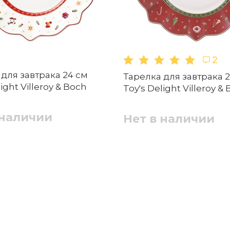
ной машине?
2
а?
для завтрака 24 см
Тарелка для завтрака 
light Villeroy & Boch
Суповая тарелка 26 см Green Toy's Delight
Toy's Delight Villeroy &
Villeroy & Boch
 наличии
Нет в наличии
Нет в наличии
gif, .png, размером файл до 5 МБ
Отправить
Чаша на подносе набор 4 предмета Toy's