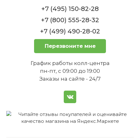
+7 (495) 150-82-28
+7 (800) 555-28-32
Чашка для мокко высокая 0,09 л белая
+7 (499) 490-28-02
Как правильно ухаживать за
Meran Seltmann Weiden
тарелкой, чтобы она долго
Нет в наличии
Перезвоните мне
сохраняла свой вид?
График работы колл-центра
пн-пт, с 09:00 до 19:00
Заказы на сайте - 24/7
Чашка для мокко белая Meran Seltmann
Weiden
Можно ли использовать тарелку
Нет в наличии
для подачи горячих блюд?