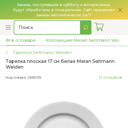
Заказы, поступившие в субботу и воскресенье,
будут обработаны в понедельник. Сайт принимает
О
заказы автоматически 24/7.
Все о товаре
Коллекция Meran Seltmann Weide
Тарелки Seltmann Weiden
Тарелка плоская 17 см белая Meran Seltmann
Weiden
0 отзывов
Код товара: 2616035