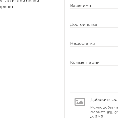
льно в этой белой
Ваше имя
еркнет
Достоинства
Недостатки
Комментарий
Добавить ф
Можно добавить
формате .jpg, .g
до 5 МБ