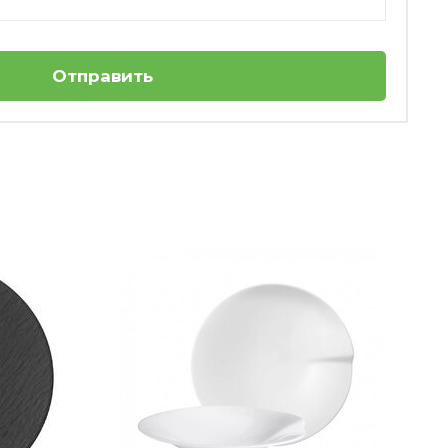
Отправить
Тарелка для пасты 23 см белая Meran
Seltmann Weiden
я
Нет в наличии