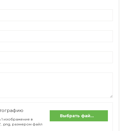
отографию
Выбрать файлы
 1 изображение в
if, .png, размером файл