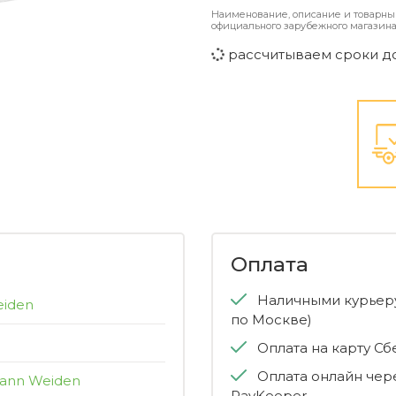
Наименование, описание и товарны
официального зарубежного магазина
рассчитываем сроки д
Оплата
Наличными курьеру
eiden
по Москве)
Оплата на карту С
Оплата онлайн чер
mann Weiden
PayKeeper