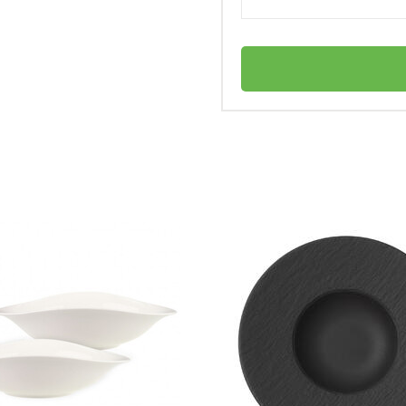
Seltmann Weiden
елка?
Германия
Meran Seltmann Weiden
личный
больших порций пасты?
4003106721318
Тарелка для пасты 30 см белая Meran
Seltmann Weiden
Тарелка для пасты овальна
Фарфор
Нет в наличии
ругих блюд, кроме пасты?