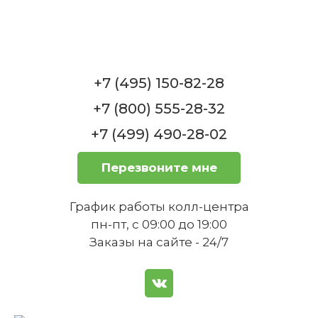
Чашка для мокко высокая 0,09 л белая
Meran Seltmann Weiden
Нет в наличии
+7 (495) 150-82-28
+7 (800) 555-28-32
+7 (499) 490-28-02
Как правильно ухаживать за
Перезвоните мне
тарелкой, чтобы она прослужила
долго?
Чашка для мокко белая Meran Seltmann
График работы колл-центра
Weiden
пн-пт, с 09:00 до 19:00
Нет в наличии
Заказы на сайте - 24/7