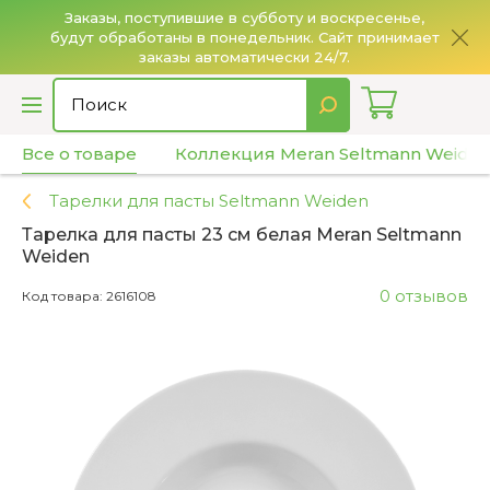
Заказы, поступившие в субботу и воскресенье,
будут обработаны в понедельник. Сайт принимает
О
заказы автоматически 24/7.
Все о товаре
Коллекция Meran Seltmann Weide
Тарелки для пасты Seltmann Weiden
Тарелка для пасты 23 см белая Meran Seltmann
Weiden
0 отзывов
Код товара: 2616108