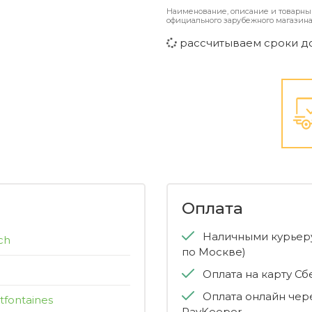
Наименование, описание и товарны
официального зарубежного магазина
рассчитываем сроки д
Оплата
Наличными курьеру
ch
по Москве)
Оплата на карту С
Оплата онлайн чер
tfontaines
PayKeeper