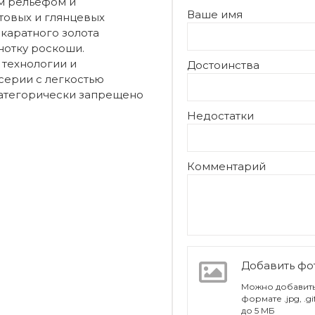
м рельефом и
Ваше имя
товых и глянцевых
-каратного золота
нотку роскоши.
технологии и
Достоинства
серии с легкостью
атегорически запрещено
Недостатки
Комментарий
Добавить ф
Можно добавить
формате .jpg, .g
до 5 МБ