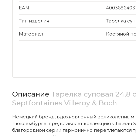
EAN
4003686403
Тип изделия
Тарелка суп
Материал
Костяной п
Описание
Тарелка суповая 24,8 
Septfontaines Villeroy & Boch
Немецкий бренд, вдохновленный великолепным 
Люксембурге, представляет коллекцию Chateau Se
благородной серии гармонично переплетаются т