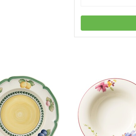
Villeroy & Boch
ка?
Германия
Chateau Septfontaines
личный
4003686403147
Соусник 0,44 л Chateau Septfontaines
овке?
Villeroy & Boch
Тарелка суповая
Костяной премиум фарфор
Нет в наличии
одачи горячих супов?