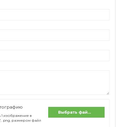
отографию
Выбрать файлы
 1 изображение в
if, .png, размером файл