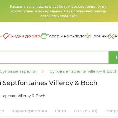
Заказы, поступившие в субботу и воскресенье, будут
обработаны в понедельник. Сайт принимает заказы
автоматически 24/7.
Скидки
до 50%
Товары на складе
Новинки
А
Суповые тарелки
Суповые тарелки Villeroy & Boch
 Septfontaines Villeroy & Boch
тарелки Villeroy & Boch
es
Характеристики
Фото
Отзывы (0)
Вопро