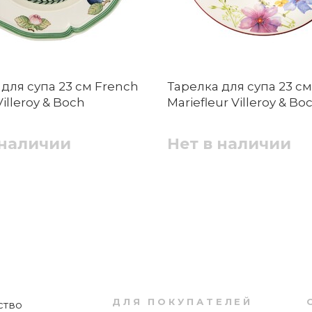
 чтобы она сохраняла свой внешний вид?
для супа 23 см French
Тарелка для супа 23 см
Блюдце чайное 16 см Chateau
illeroy & Boch
Mariefleur Villeroy & Bo
Septfontaines Villeroy & Boch
 наличии
Нет в наличии
евного использования?
Нет в наличии
gif, .png, размером файл до 5 МБ
Chateau Septfontaines?
Отправить
Пиала 13 см Chateau Septfontaines Villeroy
& Boch
ДЛЯ ПОКУПАТЕЛЕЙ