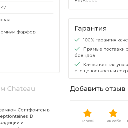
147
овая
Гарантия
ремиум фарфор
100% гарантия кач
Прямые поставки о
брендов
Качественная упак
его целостность и сох
см Chateau
Добавить отзыв 
замком Септфонтен в
ptfontaines. В
Плохой
Так себе
радиции и