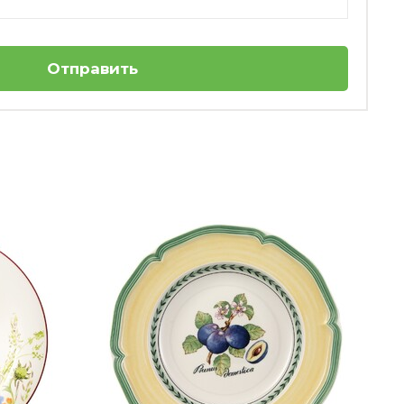
Отправить
Террин\Супница 2,2 л Chateau
Septfontaines Villeroy & Boch
Нет в наличии