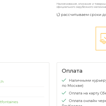
Наименование, описание и товарны
официального зарубежного магазина
рассчитываем сроки д
Оплата
Наличными курьеру
ch
по Москве)
Оплата на карту С
Оплата онлайн чер
tfontaines
PayKeeper