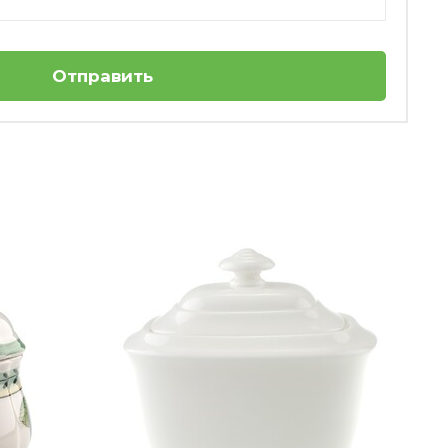
Отправить
Террин\Супница 2,2 л Chateau
Septfontaines Villeroy & Boch
Нет в наличии