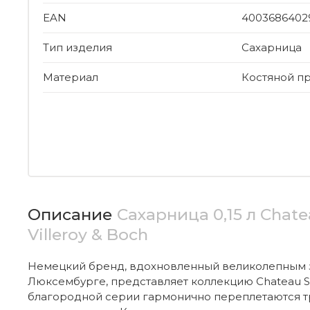
EAN
4003686402
Тип изделия
Сахарница
Материал
Костяной п
Описание
Сахарница 0,15 л Chate
Villeroy & Boch
Немецкий бренд, вдохновленный великолепным 
Люксембурге, представляет коллекцию Chateau Se
благородной серии гармонично переплетаются т