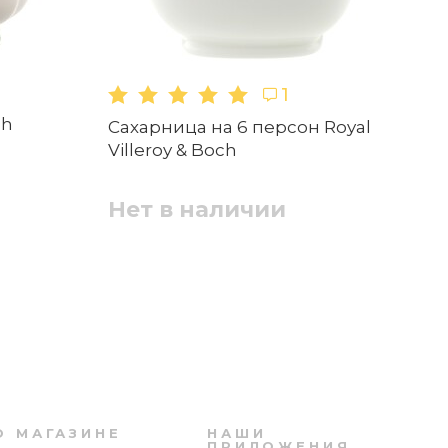
1
ch
Са
Сахарница на 6 персон Royal
Блюдце кофейное 12,6 см Chateau
Ma
Villeroy & Boch
Septfontaines Villeroy & Boch
Н
Нет в наличии
Нет в наличии
Выбрать файлы
Пиала 11 см Chateau Septfontaines Villeroy
& Boch
О МАГАЗИНЕ
НАШИ
ПРИЛОЖЕНИЯ