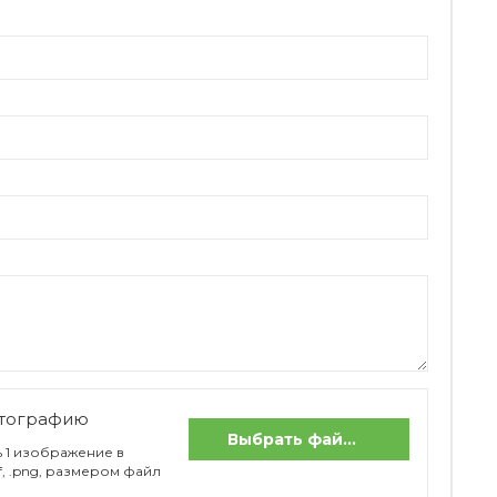
отографию
Выбрать файлы
 1 изображение в
if, .png, размером файл