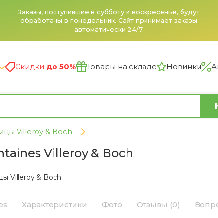
Заказы, поступившие в субботу и воскресенье, будут
обработаны в понедельник. Сайт принимает заказы
автоматически 24/7.
Скидки
до 50%
Товары на складе
Новинки
А
цы Villeroy & Boch
taines Villeroy & Boch
ы Villeroy & Boch
es
Характеристики
Фото
Отзывы (0)
Вопро