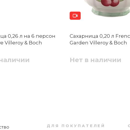
ей?
ца 0,26 л на 6 персон
Сахарница 0,20 л Fren
уховке?
Блюдце чайное 16 см Chateau
 Villeroy & Boch
Garden Villeroy & Boch
Septfontaines Villeroy & Boch
 наличии
Нет в наличии
Нет в наличии
вид при длительном использовании?
gif, .png, размером файл до 5 МБ
Отправить
tfontaines?
Пиала 13 см Chateau Septfontaines Villeroy
& Boch
ДЛЯ ПОКУПАТЕЛЕЙ