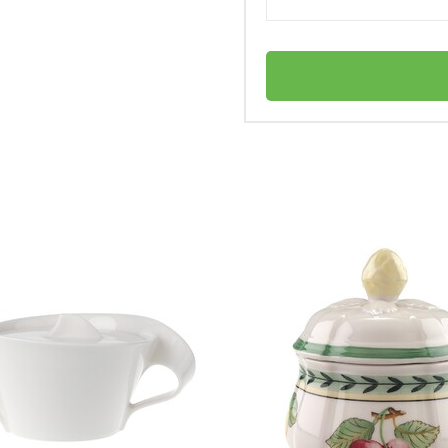
Villeroy & Boch
ница?
Германия
Chateau Septfontaines
личный
4003686402911
Соусник 0,44 л Chateau Septfontaines
 горячих напитков?
Villeroy & Boch
Сахарница
Костяной премиум фарфор
Нет в наличии