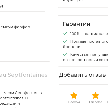
911
Гарантия
ремиум фарфор
100% гарантия кач
Прямые поставки о
брендов
Качественная упак
его целостность и сох
au Septfontaines
Добавить отзыв 
замком Септфонтен в
ptfontaines. В
Плохой
Так себе
радиции и