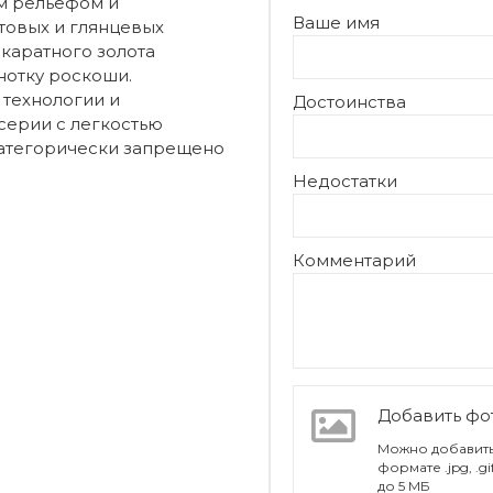
м рельефом и
Ваше имя
товых и глянцевых
-каратного золота
нотку роскоши.
технологии и
Достоинства
серии с легкостью
атегорически запрещено
Недостатки
Комментарий
Добавить ф
Можно добавить
формате .jpg, .g
до 5 МБ