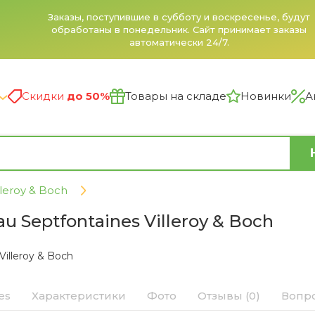
Заказы, поступившие в субботу и воскресенье, будут
обработаны в понедельник. Сайт принимает заказы
автоматически 24/7.
Скидки
до 50%
Товары на складе
Новинки
А
leroy & Boch
 Septfontaines Villeroy & Boch
illeroy & Boch
es
Характеристики
Фото
Отзывы (0)
Вопро