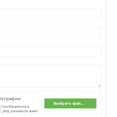
отографию
Выбрать файлы
 1 изображение в
if, .png, размером файл