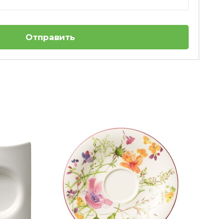
Отправить
Террин\Супница 2,2 л Chateau
Septfontaines Villeroy & Boch
Нет в наличии