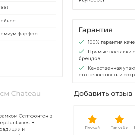
000
фейное
Гарантия
ремиум фарфор
100% гарантия кач
Прямые поставки о
брендов
Качественная упак
его целостность и сох
 см Chateau
Добавить отзыв 
замком Септфонтен в
ptfontaines. В
Плохой
Так себе
радиции и