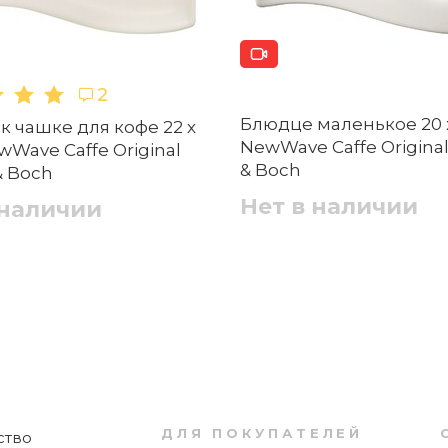
ранить его внешний вид?
2
Блюдце маленькое 20 x
к чашке для кофе 22 х
Блюдце чайное 16 см Chateau
NewWave Caffe Original 
wWave Caffe Original
Septfontaines Villeroy & Boch
& Boch
 & Boch
орячих напитков?
Нет в наличии
 наличии
Нет в наличии
gif, .png, размером файл до 5 МБ
ии Chateau Septfontaines?
Отправить
Пиала 13 см Chateau Septfontaines Villeroy
& Boch
 Chateau Septfontaines?
ДЛЯ ПОКУПАТЕЛЕЙ