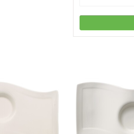
Villeroy & Boch
це?
Германия
Chateau Septfontaines
личный
чашки эспрессо?
4003686403000
Соусник 0,44 л Chateau Septfontaines
Villeroy & Boch
Блюдце кофейное
Костяной премиум фарфор
Нет в наличии
ая?