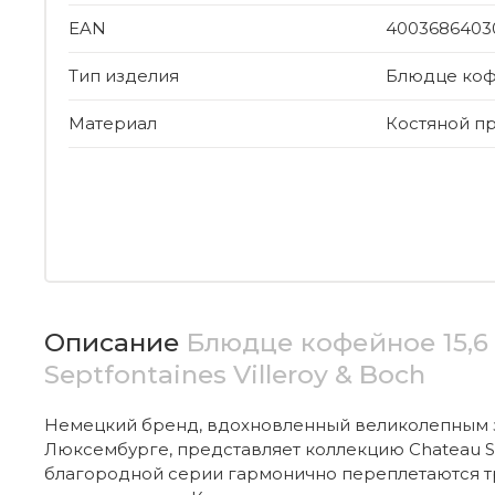
EAN
4003686403
Тип изделия
Блюдце ко
Материал
Костяной п
Описание
Блюдце кофейное 15,6
Septfontaines Villeroy & Boch
Немецкий бренд, вдохновленный великолепным 
Люксембурге, представляет коллекцию Chateau Se
благородной серии гармонично переплетаются т