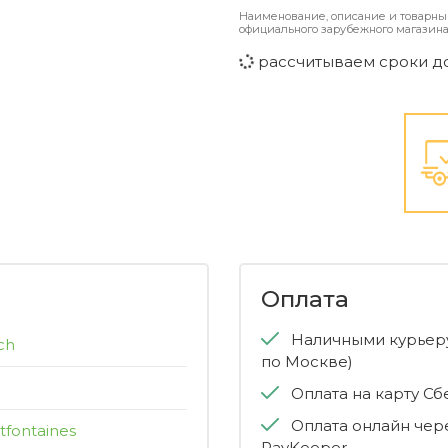
Наименование, описание и товарны
официального зарубежного магазина
рассчитываем сроки д
Оплата
Наличными курьеру
ch
по Москве)
Оплата на карту С
Оплата онлайн чер
tfontaines
PayKeeper