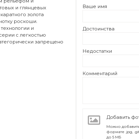
м рельефом и
Ваше имя
товых и глянцевых
-каратного золота
нотку роскоши.
технологии и
Достоинства
серии с легкостью
атегорически запрещено
Недостатки
Комментарий
Добавить ф
Можно добавить
формате .jpg, .g
до 5 МБ