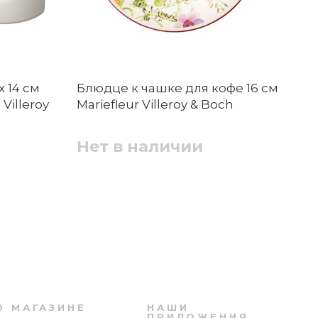
 14 см
Блюдце к чашке для кофе 16 см
Бл
Блюдце кофейное 12,6 см Chateau
Villeroy
Mariefleur Villeroy & Boch
17
Septfontaines Villeroy & Boch
Bo
Нет в наличии
Н
Нет в наличии
Выбрать файлы
Пиала 11 см Chateau Septfontaines Villeroy
& Boch
О МАГАЗИНЕ
НАШИ
ПРИЛОЖЕНИЯ