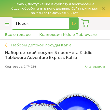
Заказы, поступившие в субботу и воскресенье,
будут обработаны в понедельник. Сайт принимает
О
заказы автоматически 24/7.
Все о товаре
Коллекция Kiddie Tableware
Х
Наборы детской посуды Kahla
Набор детской посуды 3 предмета Kiddie
Tableware Adventure Express Kahla
0 отзывов
Код товара: 2474224