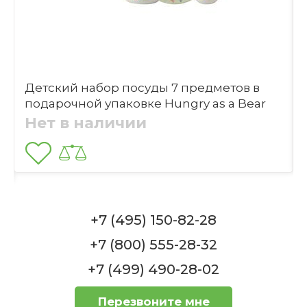
Наборы детской посуды Kahla
Добавить фотографию
Можно добавить 1 изображение в формате
.jpg, .gif, .png, размером файл до 5 МБ
Подходит ли посуда для разогрева
Детский набор посуды 7 предметов в
в микроволновой печи?
Выбрать файлы
подарочной упаковке Hungry as a Bear
Villeroy & Boch
Нет в наличии
Отправить
Можно ли мыть набор посуды в
посудомоечной машине?
+7 (495) 150-82-28
+7 (800) 555-28-32
+7 (499) 490-28-02
Какая тематика у декора набора?
Перезвоните мне