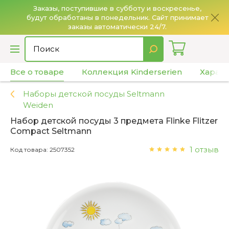
Заказы, поступившие в субботу и воскресенье,
будут обработаны в понедельник. Сайт принимает
О
заказы автоматически 24/7.
Все о товаре
Коллекция Kinderserien
Харак
Наборы детской посуды Seltmann
Weiden
Набор детской посуды 3 предмета Flinke Flitzer
Compact Seltmann
1 отзыв
Код товара: 2507352