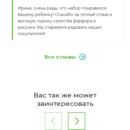
Ирина, очень рады, что набор понравился 
вашему ребенку! Спасибо за теплый отзыв и 
высокую оценку качества фарфора и 
рисунка. Мы стараемся радовать наших 
покупателей!
Все отзывы
Отзывы покупателей
Бренд
Из какого материала изготовлен
Seltmann Weiden
Вас так же может
набор посуды?
Написать отзыв
Страна
заинтересовать
производителя
-50%
Германия
Ирина
19.02.2021
Коллекция
Детская кружка с ручкой 0.25 л Mein Pony
Набор ребенку понравился, ест из него с