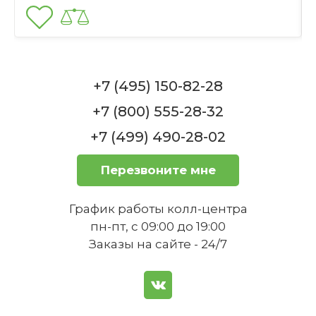
Подходит ли набор для маленьких
детей?
1
+7 (495) 150-82-28
Набор детской посуды 3 предмета Mein
Pony Compact Seltmann
+7 (800) 555-28-32
Нет в наличии
+7 (499) 490-28-02
Какова общая вместимость чашки
в наборе?
Перезвоните мне
График работы колл-центра
пн-пт, с 09:00 до 19:00
Заказы на сайте - 24/7
Какого диаметра тарелка для
завтрака в наборе?