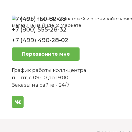
Блюдце 12 см Vieux Luxemburg Villeroy &
Boch
Как ухаживать за кофейником, чтобы 
+7 (495) 150-82-28
Нет в наличии
+7 (800) 555-28-32
+7 (499) 490-28-02
Как долго обычно доставляется заказ
Перезвоните мне
График работы колл-центра
пн-пт, с 09:00 до 19:00
Есть ли гарантия на этот кофейник?
Заказы на сайте - 24/7
Можно ли вернуть товар, если он не п