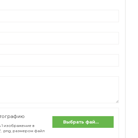
отографию
Выбрать файлы
 1 изображение в
if, .png, размером файл