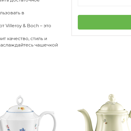
ьзовать в
 Villeroy & Boch – это
ит качество, стиль и
 наслаждайтесь чашечкой
Villeroy & Boch
ник?
Германия
Vieux Luxembourg
-50%
личный
5450102022274
Блюдце к чашке для кофе 14 см Vieux
ния в духовке?
Luxemburg Villeroy & Boch
Кофейник