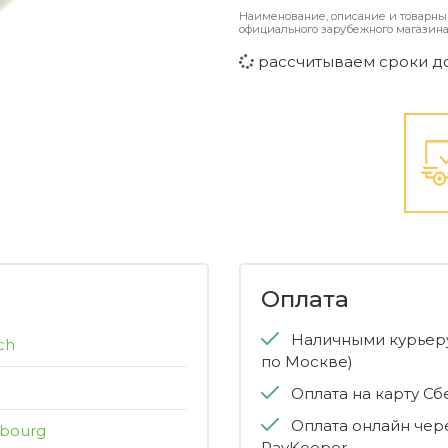
Наименование, описание и товарны
официального зарубежного магазина
рассчитываем сроки д
Оплата
Наличными курьеру
ch
по Москве)
Оплата на карту С
Оплата онлайн чер
mbourg
PayKeeper