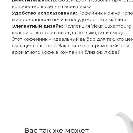
количество кофе для всей семьи.
Удобство использования:
Кофейник можно испол
микроволновой печи и посудомоечной машине.
Элегантный дизайн:
Коллекция Vieux Luxemburg от
классика, которая никогда не выходит из моды.
Этот кофейник – идеальный выбор для тех, кто цен
функциональность. Закажите его прямо сейчас и
ароматного кофе в компании близких людей!
Отзывов пока нет
Бренд
Из какого фарфора изготовлен кофей
Страна производителя
Коллекция
-40%
Плохой
Так себе
Нормальный
Хороший
От
EAN
Тарелка для завтрака 21 см Vieux
Подходит ли кофейник для использова
Ваше имя
Luxemburg Villeroy & Boch
Тип изделия
Вас так же может