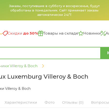
Заказы, поступившие в субботу и воскресенье, будут
обработаны в понедельник. Сайт принимает заказы
автоматически 24/7.
Скидки
до 50%
Товары на складе
Новинки
А
ики Villeroy & Boch
ux Luxemburg Villeroy & Boch
и Villeroy & Boch
Характеристики
Фото
Отзывы (0)
Вопросы