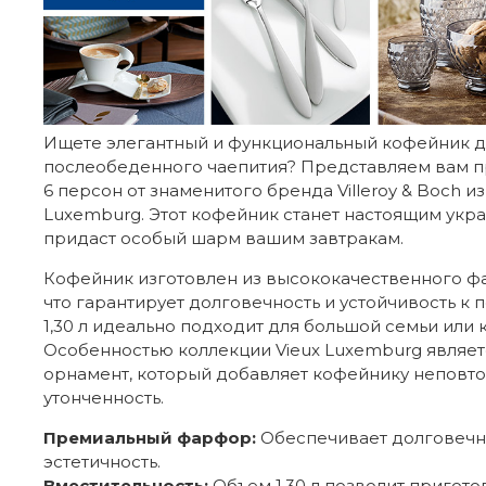
Ищете элегантный и функциональный кофейник д
послеобеденного чаепития? Представляем вам 
6 персон от знаменитого бренда Villeroy & Boch и
Luxemburg. Этот кофейник станет настоящим укр
придаст особый шарм вашим завтракам.
Кофейник изготовлен из высококачественного ф
что гарантирует долговечность и устойчивость к
1,30 л идеально подходит для большой семьи или 
Особенностью коллекции Vieux Luxemburg являе
орнамент, который добавляет кофейнику неповто
утонченность.
Премиальный фарфор:
Обеспечивает долговечн
эстетичность.
Вместительность:
Объем 1,30 л позволит пригото