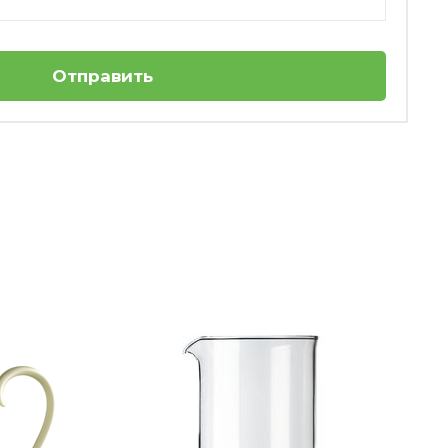
Отправить
Пиала 13 см Vieux Luxemburg Villeroy &
Boch