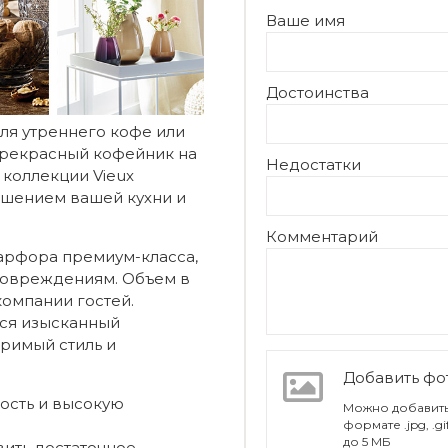
Ваше имя
Достоинства
ля утреннего кофе или
прекрасный кофейник на
Недостатки
з коллекции Vieux
ашением вашей кухни и
Комментарий
арфора премиум-класса,
 повреждениям. Объем в
компании гостей.
тся изысканный
римый стиль и
Добавить ф
ость и высокую
Можно добавить
формате .jpg, .g
до 5 МБ
вить достаточное