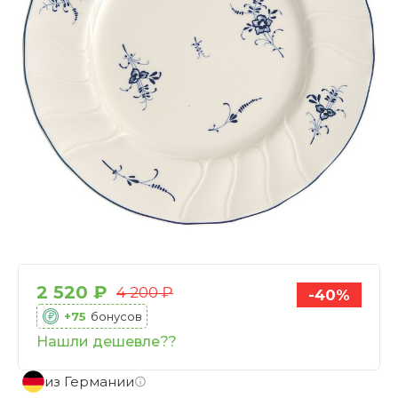
2 520 ₽
4 200 ₽
-40%
+75
бонусов
Нашли дешевле??
из Германии