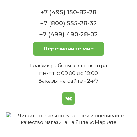
+7 (495) 150-82-28
Как правильно ухаживать за
+7 (800) 555-28-32
тарелкой, чтобы она сохраняла
+7 (499) 490-28-02
свой внешний вид?
Пиала 13 см Vieux Luxemburg Villeroy &
Boch
Перезвоните мне
В наличии, 1-3 дня
+81
бонус
2 708 ₽
График работы колл-центра
пн-пт, с 09:00 до 19:00
Купить
Заказы на сайте - 24/7
Тарелка устойчива к царапинам?
Тарелка пирожковая 16 см Vieux