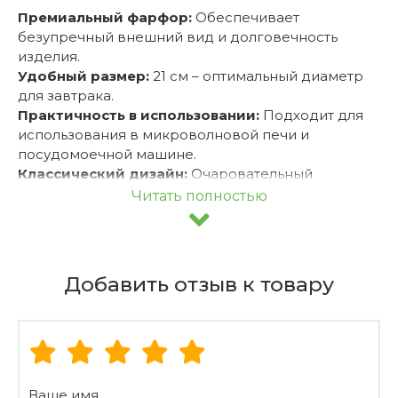
Премиальный фарфор:
Обеспечивает
безупречный внешний вид и долговечность
изделия.
Удобный размер:
21 см – оптимальный диаметр
для завтрака.
Практичность в использовании:
Подходит для
использования в микроволновой печи и
посудомоечной машине.
Классический дизайн:
Очаровательный
орнамент "Vieux Luxemburg" принесет в ваш дом
Читать полностью
атмосферу уюта и элегантности.
Эта тарелка – отличный выбор для тех, кто ценит
качество, стиль и практичность. Подарите себе
или своим близким частичку европейского
Добавить отзыв к товару
комфорта с тарелкой для завтрака Villeroy & Boch!
Ваше имя