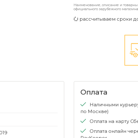
Наименование, описание и товарны
официального зарубежного магазина
рассчитываем сроки д
Оплата
Наличными курьеру
по Москве)
Оплата на карту С
Оплата онлайн чер
019
PayKeeper