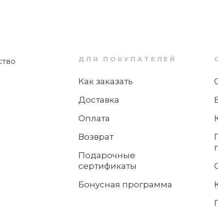
n protect®?
ДЛЯ ПОКУПАТЕЛЕЙ
 масла?
Как заказать
Доставка
подачи масла за столом?
Оплата
Возврат
Подарочные
сертификаты
 в ресторанах или кафе?
Бонусная программа