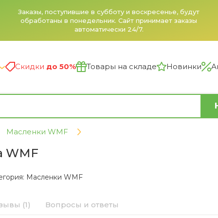
Заказы, поступившие в субботу и воскресенье, будут
обработаны в понедельник. Сайт принимает заказы
автоматически 24/7.
Скидки
до 50%
Товары на складе
Новинки
А
Масленки WMF
ла WMF
егория:
Масленки WMF
зывы (1)
Вопросы и ответы