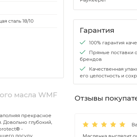
я сталь 18/10
Гарантия
100% гарантия кач
Прямые поставки о
брендов
Качественная упак
его целостность и сох
ного масла WMF
Отзывы покупат
наполняя прекрасное
. Довольно глубокий,
В
rotect® -
ющего посуду
Масленка выглядит оч