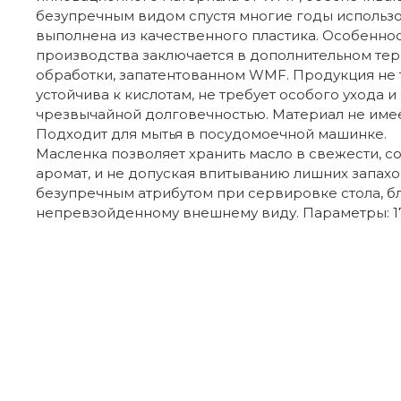
безупречным видом спустя многие годы использ
выполнена из качественного пластика. Особеннос
производства заключается в дополнительном те
обработки, запатентованном WMF. Продукция не т
устойчива к кислотам, не требует особого ухода и
чрезвычайной долговечностью. Материал не имеет 
Подходит для мытья в посудомоечной машинке.
Масленка позволяет хранить масло в свежести, с
аромат, и не допуская впитыванию лишних запахо
безупречным атрибутом при сервировке стола, б
непревзойденному внешнему виду. Параметры: 17,5 
Отзывы покупателей
Бренд
Из какого материала сделана крышка
Страна производителя
EAN
Валерия
13.05.2018