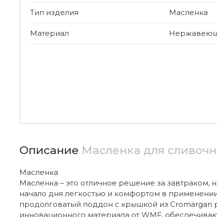
Тип изделия
Масленка
Материал
Нержавеюща
Описание
Масленка для сливоч
Масленка
Масленка – это отличное решение за завтраком, 
начало дня легкостью и комфортом в применении
продолговатый поддон с крышкой из Cromargan p
инновационного материала от WMF, обеспечива