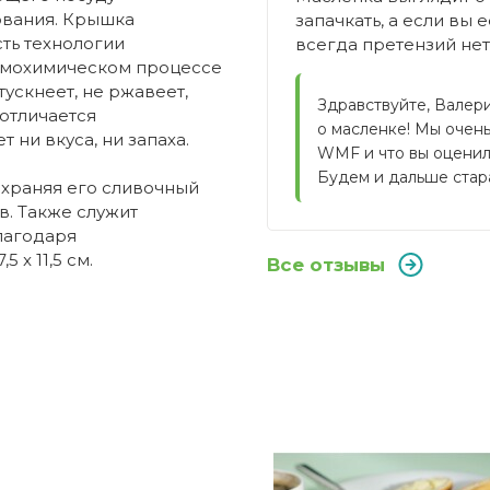
ования. Крышка
запачкать, а если вы 
ть технологии
всегда претензий нет
рмохимическом процессе
ускнеет, не ржавеет,
Здравствуйте, Валер
 отличается
о масленке! Мы очень
ни вкуса, ни запаха.
WMF и что вы оценили
Будем и дальше стара
охраняя его сливочный
в. Также служит
лагодаря
x 11,5 см.
Все отзывы
WMF
 масленки?
Германия
4000530406019