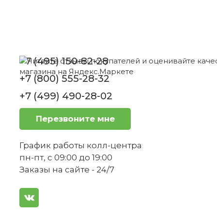
Насколько прочным является Cromarga
+7 (495) 150-82-28
Влияет ли материал масленки на вкус
+7 (800) 555-28-32
+7 (499) 490-28-02
Можно ли использовать масленку для 
Перезвоните мне
График работы колл-центра
пн-пт, с 09:00 до 19:00
Заказы на сайте - 24/7
Масленка подходит для использования