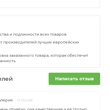
ества и подлинности всех товаров
т производителей лучших европейских
овка заказанного товара, которая обеспечит
ранность
елей
Написать отзыв
алерия
13.05.2018
ень приятно, она качественная и её трудно