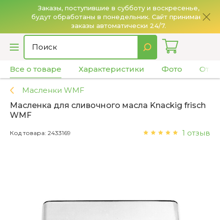
Заказы, поступившие в субботу и воскресенье,
будут обработаны в понедельник. Сайт принимает
О
заказы автоматически 24/7.
Все о товаре
Характеристики
Фото
Отзы
Масленки WMF
Масленка для сливочного масла Knackig frisch
WMF
1 отзыв
Код товара: 2433169