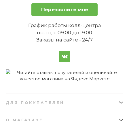
Перезвоните мне
Можно ли использовать масленку
в холодильнике?
График работы колл-центра
пн-пт, с 09:00 до 19:00
Заказы на сайте - 24/7
Подходит ли масленка для
хранения твердых сортов масла?
ДЛЯ ПОКУПАТЕЛЕЙ
Как заказать
Подарочные сертификаты
О МАГАЗИНЕ
Какая толщина нержавеющей
Доставка
Бонусная программа
стали, из которой изготовлена