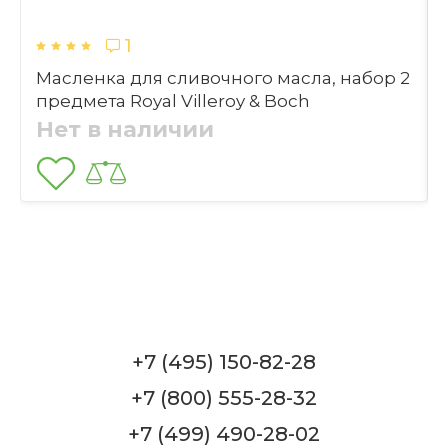
Можно ли мыть масленку в
посудомоечной машине?
1
Масленка для сливочного масла, набор 2
предмета Royal Villeroy & Boch
Нет в наличии
Как долго масленка сохраняет
свежесть масла?
+7 (495) 150-82-28
+7 (800) 555-28-32
+7 (499) 490-28-02