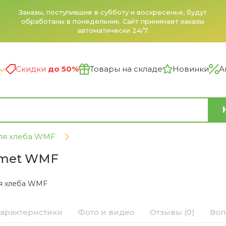
Заказы, поступившие в субботу и воскресенье, будут
обработаны в понедельник. Сайт принимает заказы
автоматически 24/7.
Скидки
до 50%
Товары на складе
Новинки
А
ля хлеба WMF
urmet WMF
я хлеба WMF
арактеристики
Фото и видео
Отзывы (0)
Воп