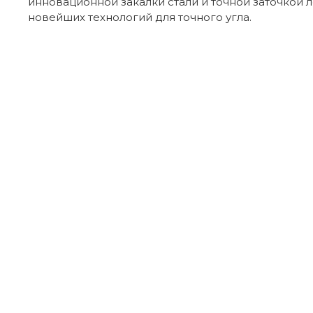
инновационной закалки стали и точной заточкой 
новейших технологий для точного угла.