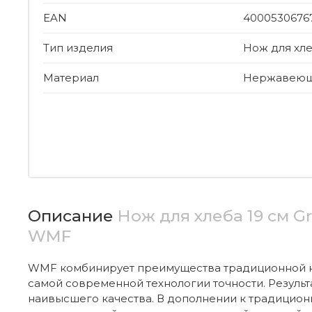
EAN
4000530676
Тип изделия
Нож для хл
Материал
Нержавеюща
Описание
Нож для хлеба 19 см G
WMF
WMF комбинирует преимущества традиционной 
самой современной технологии точности. Результа
наивысшего качества. В дополнении к традицион