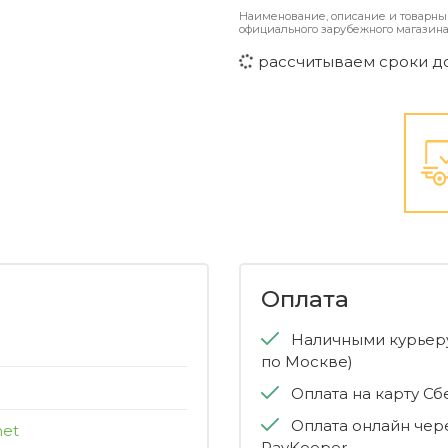
Наименование, описание и товарны
официального зарубежного магазина
рассчитываем сроки д
Оплата
Наличными курьеру
по Москве)
Оплата на карту С
Оплата онлайн чер
met
PayKeeper