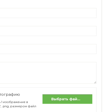
отографию
Выбрать файлы
 1 изображение в
if, .png, размером файл