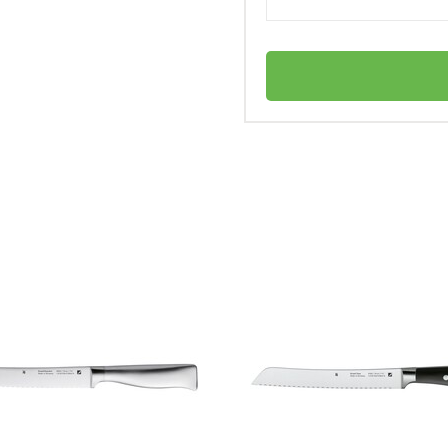
WMF
ожа?
Германия
Grand Gourmet
личный
4000530676771
Нож сантоку 18 см Grand Gourmet WMF
лго служил?
Нож для хлеба
Нержавеющая сталь 18/10
Нет в наличии