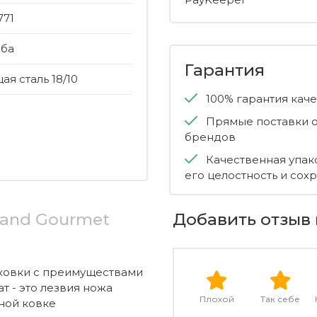
771
еба
Гарантия
я сталь 18/10
100% гарантия кач
Прямые поставки о
брендов
Качественная упак
его целостность и сох
rand Gourmet
Добавить отзыв 
ковки с преимуществами
т - это лезвия ножа
Плохой
Так себе
ной ковке