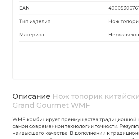
EAN
4000530676
Тип изделия
Нож топори
Материал
Нержавеюща
Описание
Нож топорик китайски
Grand Gourmet WMF
WMF комбинирует преимущества традиционной 
самой современной технологии точности. Результа
наивысшего качества. В дополнении к традицион