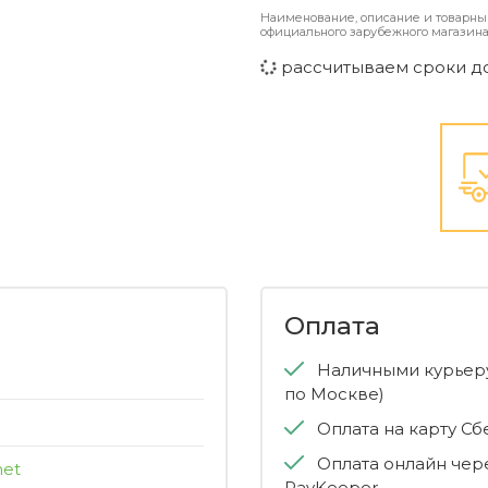
Наименование, описание и товарны
официального зарубежного магазина
рассчитываем сроки д
Оплата
Наличными курьеру
по Москве)
Оплата на карту С
Оплата онлайн чер
met
PayKeeper