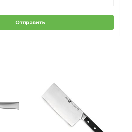
Отправить
3
Набор ножей 3 предмета Grand Gourmet
WMF
Нет в наличии