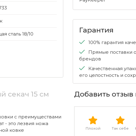
733
к
Гарантия
я сталь 18/10
100% гарантия кач
Прямые поставки о
брендов
Качественная упак
его целостность и сох
й секач 15 см
Добавить отзыв 
ковки с преимуществами
т - это лезвия ножа
Плохой
Так себе
ной ковке