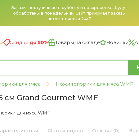
Заказы, поступившие в субботу и воскресенье, будут
обработаны в понедельник. Сайт принимает заказы
автоматически 24/7.
Скидки
до 50%
Товары на складе
Новинки
А
порики для мяса
Ножи топорики для мяса WMF
15 см Grand Gourmet WMF
порики для мяса WMF
арактеристики
Фото и видео
Отзывы (0)
Воп