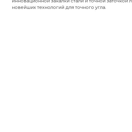
инновационной закалки стали и точной заточкой 
новейших технологий для точного угла.