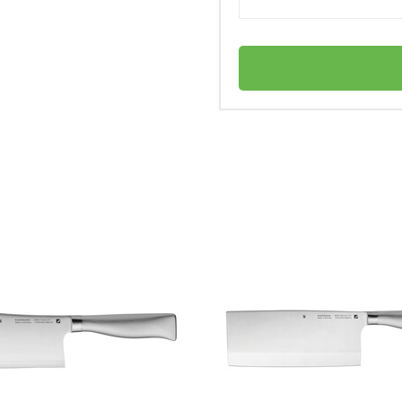
WMF
ого ножа?
Германия
Grand Gourmet
личный
4000530676733
Нож сантоку 18 см Grand Gourmet WMF
он прослужил долго?
Нож топорик
Нержавеющая сталь 18/10
Нет в наличии